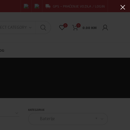
GPS – PRAĆENJE VOZILA / LOGIN
0
0
ECT CATEGORY
0.00
KM
OG
KATEGORIJE
×
Baterije