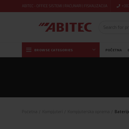
ABITEC - OFFICE SISTEMI | RAČUNARI | FISKALIZACIJA
+38
BROWSE CATEGORIES
POČETNA
Početna
Kompjuteri
Kompjuterska oprema
Baterij