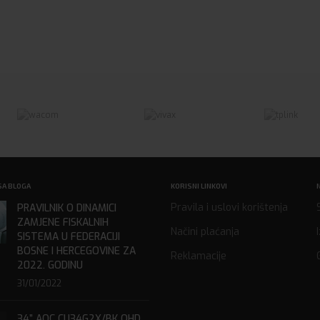
SA BLOGA
KORISNI LINKOVI
Pravila i uslovi korištenja
PRAVILNIK O DINAMICI
ZAMJENE FISKALNIH
Načini plaćanja
SISTEMA U FEDERACIJI
BOSNE I HERCEGOVINE ZA
Reklamacije
2022. GODINU
31/01/2022
34” AOC CU34G2X/BK QHD