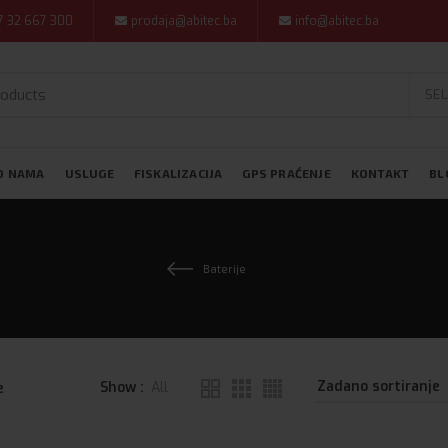
7 32 667 300
prodaja@abitec.ba
info@abitec.ba
SEL
O NAMA
USLUGE
FISKALIZACIJA
GPS PRAĆENJE
KONTAKT
BL
Baterije
Show
All
e