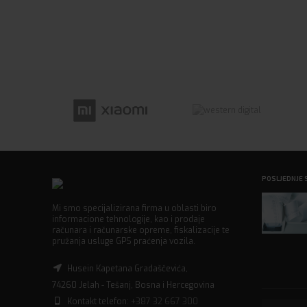
POSLJEDNJE 
Mi smo specijalizirana firma u oblasti biro
informacione tehnologije, kao i prodaje
računara i računarske opreme, fiskalizacije te
pružanja usluge GPS praćenja vozila.
Husein Kapetana Gradaščevića,
74260 Jelah - Tešanj, Bosna i Hercegovina
Kontakt telefon:
+387 32 667 300