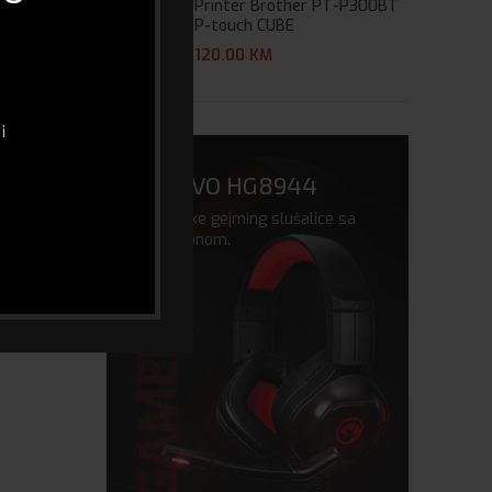
Printer Brother PT-P300BT
P-touch CUBE
120.00
KM
i
MARVO HG8944
vrhunske gejming slušalice sa
mikrofonom.