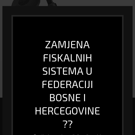
Miracast TV Dongle G13
ZAMJENA
35.00
KM
FISKALNIH
SISTEMA U
FEDERACIJI
BOSNE I
HERCEGOVINE
??