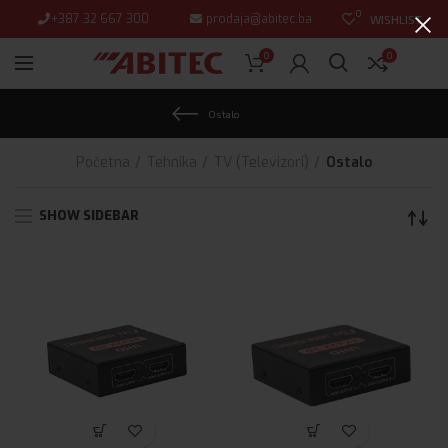
0
+387 32 667 300
prodaja@abitec.ba
WISHLIST
0
0
Ostalo
Početna
Tehnika
TV (Televizori)
Ostalo
SHOW SIDEBAR