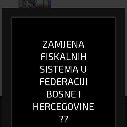
USB type C na HDMI kabal, 4K, 1.8
ZAMJENA
met
35.00
KM
FISKALNIH
SISTEMA U
FEDERACIJI
BOSNE I
HERCEGOVINE
??