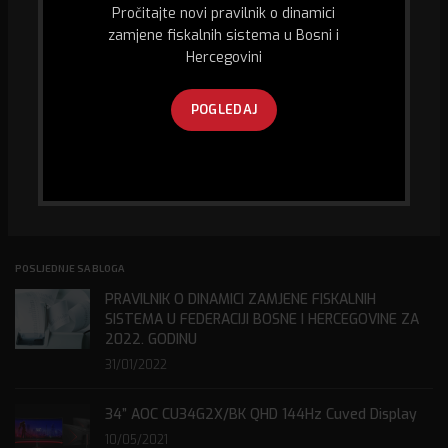
Pročitajte novi pravilnik o dinamici
Mi smo specijalizirana firma u oblasti biro informacione tehnologije, kao
zamjene fiskalnih sistema u Bosni i
i prodaje računara i računarske opreme, fiskalizacije te pružanja usluge
GPS praćenja vozila.
Hercegovini
Husein Kapetana Gradaščevića,
POGLEDAJ
74260 Jelah - Tešanj, Bosna i Hercegovina
Kontakt telefon:
+387 32 667 300
E-mail:
abitec@bih.net.ba
POSLJEDNJE SA BLOGA
PRAVILNIK O DINAMICI ZAMJENE FISKALNIH
SISTEMA U FEDERACIJI BOSNE I HERCEGOVINE ZA
2022. GODINU
31/01/2022
34” AOC CU34G2X/BK QHD 144Hz Cuved Display
10/05/2021