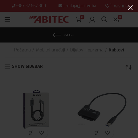
0
+387 32 667 300
prodaja@abitec.ba
WISHLIST
0
0
Kablovi
Početna
Mobilni uređaji
Dijelovi i oprema
Kablovi
SHOW SIDEBAR