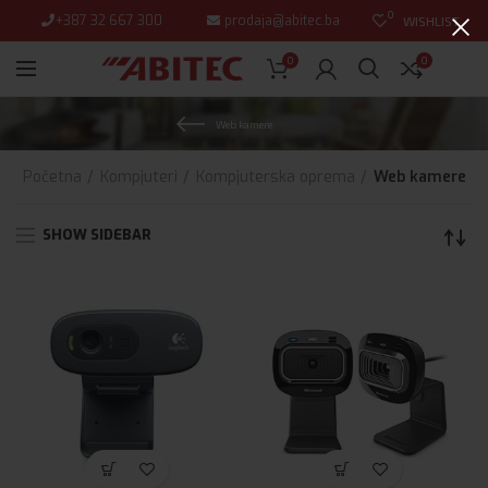
0
+387 32 667 300
prodaja@abitec.ba
WISHLIST
0
0
Web kamere
Početna
Kompjuteri
Kompjuterska oprema
Web kamere
SHOW SIDEBAR