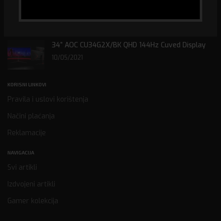
2022. GODINU
31/01/2022
34” AOC CU34G2X/BK QHD 144Hz Cuved Display
10/05/2021
KORISNI LINKOVI
Pravila i uslovi korištenja
Načini plaćanja
Reklamacije
NAVIGACIJA
Svi artikli
Izdvojeni artikli
Gamer kolekcija