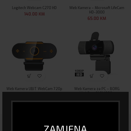
Logitech Webcam C270 HD
Web Kamera – Microsoft LifeCam
HD-3000
140.00
KM
65.00
KM
Web Kamera UBIT WebCam 720p
Web Kamera za PC – BORG
WebCam CA01 1080p
25.00
KM
70.00
KM
ZAMJENA