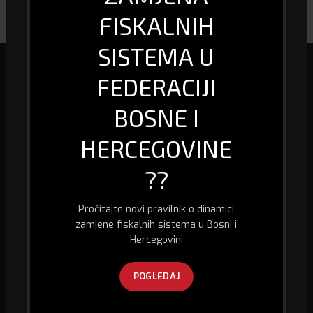
FISKALNIH
SISTEMA U
FEDERACIJI
Mi smo specijalizirana firma u oblasti biro informacione tehnologije, kao
BOSNE I
i prodaje računara i računarske opreme, fiskalizacije te pružanja usluge
GPS praćenja vozila.
HERCEGOVINE
Husein Kapetana Gradaščevića,
74260 Jelah - Tešanj, Bosna i Hercegovina
??
Kontakt telefon:
+387 32 667 300
E-mail:
abitec@bih.net.ba
Pročitajte novi pravilnik o dinamici
zamjene fiskalnih sistema u Bosni i
Hercegovini
POSLJEDNJE SA BLOGA
POGLEDAJ
PRAVILNIK O DINAMICI ZAMJENE FISKALNIH
SISTEMA U FEDERACIJI BOSNE I HERCEGOVINE ZA