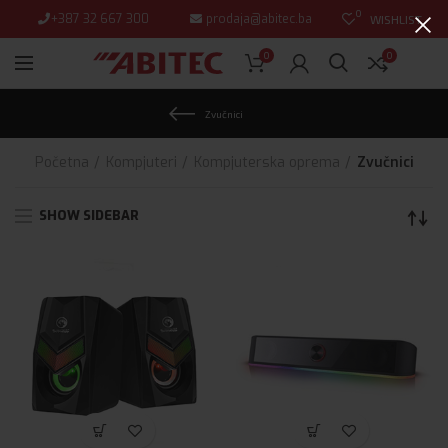
0
+387 32 667 300
prodaja@abitec.ba
WISHLIST
0
0
Zvučnici
Početna
Kompjuteri
Kompjuterska oprema
Zvučnici
SHOW SIDEBAR