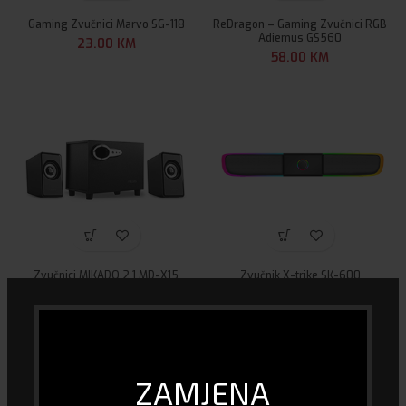
Gaming Zvučnici Marvo SG-118
ReDragon – Gaming Zvučnici RGB
Adiemus GS560
23.00
KM
58.00
KM
Zvučnici MIKADO 2 1 MD-X15
Zvučnik X-trike SK-600
44.00
KM
46.00
KM
ZAMJENA