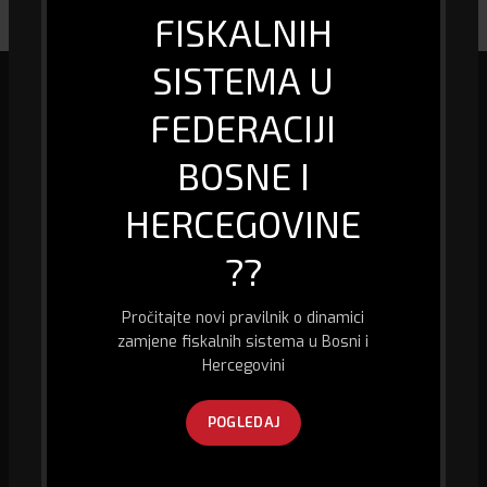
FISKALNIH
SISTEMA U
FEDERACIJI
Mi smo specijalizirana firma u oblasti biro informacione tehnologije, kao
i prodaje računara i računarske opreme, fiskalizacije te pružanja usluge
BOSNE I
GPS praćenja vozila.
HERCEGOVINE
Husein Kapetana Gradaščevića,
74260 Jelah - Tešanj, Bosna i Hercegovina
??
Kontakt telefon:
+387 32 667 300
E-mail:
abitec@bih.net.ba
Pročitajte novi pravilnik o dinamici
zamjene fiskalnih sistema u Bosni i
Hercegovini
POSLJEDNJE SA BLOGA
POGLEDAJ
PRAVILNIK O DINAMICI ZAMJENE FISKALNIH
SISTEMA U FEDERACIJI BOSNE I HERCEGOVINE ZA