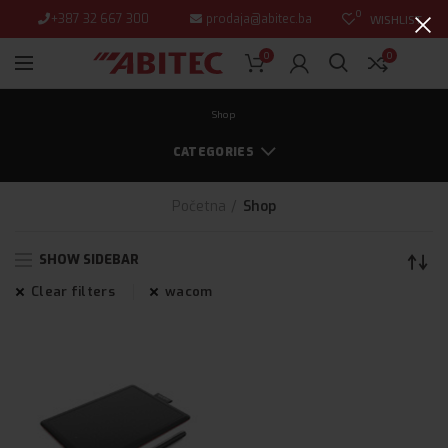
0
+387 32 667 300
prodaja@abitec.ba
WISHLIST
0
0
Shop
CATEGORIES
Početna
Shop
SHOW SIDEBAR
Clear filters
wacom