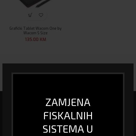
Grafički Tablet Wacom One by
Wacom S Size
135.00
KM
ZAMJENA
FISKALNIH
Mi smo specijalizirana firma u oblasti biro informacione tehnologije, kao
i prodaje računara i računarske opreme, fiskalizacije te pružanja usluge
SISTEMA U
GPS praćenja vozila.