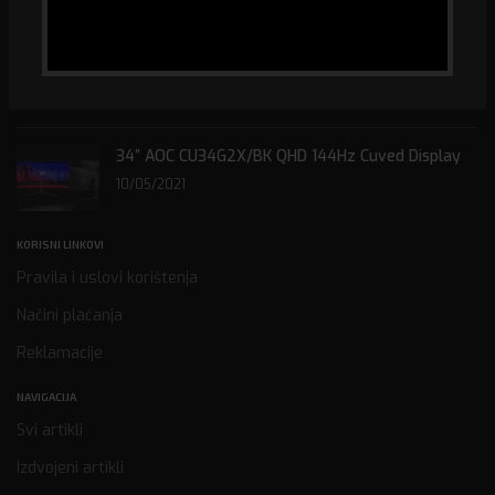
PRAVILNIK O DINAMICI ZAMJENE FISKALNIH
SISTEMA U FEDERACIJI BOSNE I HERCEGOVINE ZA
2022. GODINU
31/01/2022
34” AOC CU34G2X/BK QHD 144Hz Cuved Display
10/05/2021
KORISNI LINKOVI
Pravila i uslovi korištenja
Načini plaćanja
Reklamacije
NAVIGACIJA
Svi artikli
Izdvojeni artikli