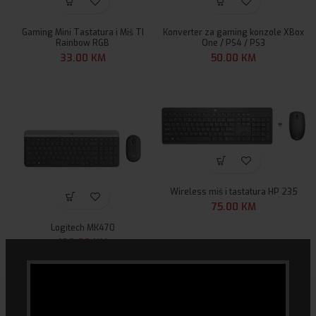
Gaming Mini Tastatura i Miš TI
Konverter za gaming konzole XBox
Rainbow RGB
One / PS4 / PS3
33.00
KM
50.00
KM
Wireless miš i tastatura HP 235
75.00
KM
Logitech MK470
120.00
KM