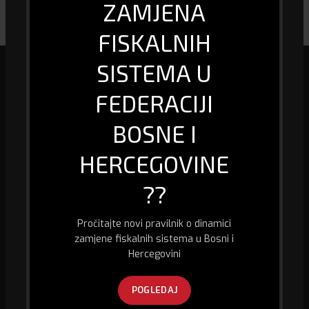
ZAMJENA
FISKALNIH
SISTEMA U
FEDERACIJI
BOSNE I
Mi smo specijalizirana firma u oblasti biro informacione tehnologije, kao
i prodaje računara i računarske opreme, fiskalizacije te pružanja usluge
HERCEGOVINE
GPS praćenja vozila.
Husein Kapetana Gradaščevića,
??
74260 Jelah - Tešanj, Bosna i Hercegovina
Kontakt telefon:
+387 32 667 300
Pročitajte novi pravilnik o dinamici
E-mail:
abitec@bih.net.ba
zamjene fiskalnih sistema u Bosni i
Hercegovini
POGLEDAJ
POSLJEDNJE SA BLOGA