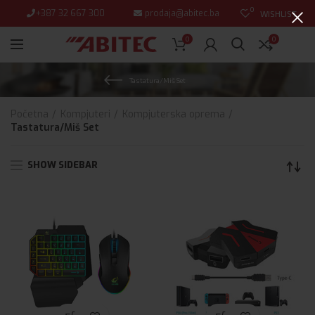
0
+387 32 667 300
prodaja@abitec.ba
WISHLIST
0
0
Tastatura/Miš Set
Početna
Kompjuteri
Kompjuterska oprema
Tastatura/Miš Set
SHOW SIDEBAR