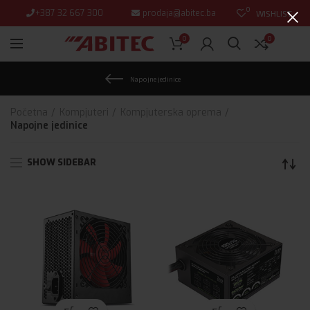
0
+387 32 667 300
prodaja@abitec.ba
WISHLIST
0
0
Napojne jedinice
Početna
Kompjuteri
Kompjuterska oprema
Napojne jedinice
SHOW SIDEBAR