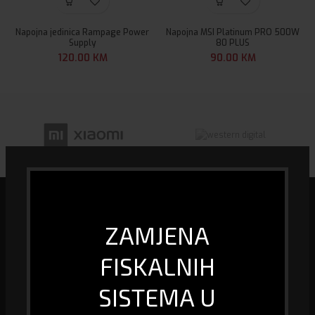
Napojna jedinica Rampage Power
Napojna MSI Platinum PRO 500W
Supply
80 PLUS
120.00
KM
90.00
KM
ZAMJENA
FISKALNIH
Mi smo specijalizirana firma u oblasti biro informacione tehnologije, kao
i prodaje računara i računarske opreme, fiskalizacije te pružanja usluge
SISTEMA U
GPS praćenja vozila.