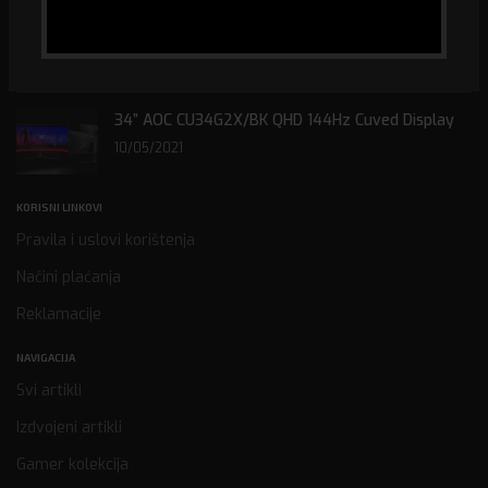
SISTEMA U FEDERACIJI BOSNE I HERCEGOVINE ZA
2022. GODINU
31/01/2022
34” AOC CU34G2X/BK QHD 144Hz Cuved Display
10/05/2021
KORISNI LINKOVI
Pravila i uslovi korištenja
Načini plaćanja
Reklamacije
NAVIGACIJA
Svi artikli
Izdvojeni artikli
Gamer kolekcija