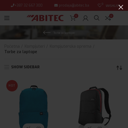
0
+387 32 667 300
prodaja@abitec.ba
WISHLIST
0
0
Torbe za laptope
Početna
Kompjuteri
Kompjuterska oprema
Torbe za laptope
SHOW SIDEBAR
HOT