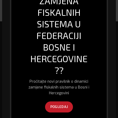
ZAMJENA
FISKALNIH
SISTEMA U
FEDERACIJI
Mi smo specijalizirana firma u oblasti biro informacione tehnologije, kao
BOSNE I
i prodaje računara i računarske opreme, fiskalizacije te pružanja usluge
GPS praćenja vozila.
HERCEGOVINE
Husein Kapetana Gradaščevića,
??
74260 Jelah - Tešanj, Bosna i Hercegovina
Kontakt telefon:
+387 32 667 300
Pročitajte novi pravilnik o dinamici
E-mail:
abitec@bih.net.ba
zamjene fiskalnih sistema u Bosni i
Hercegovini
POGLEDAJ
POSLJEDNJE SA BLOGA
PRAVILNIK O DINAMICI ZAMJENE FISKALNIH