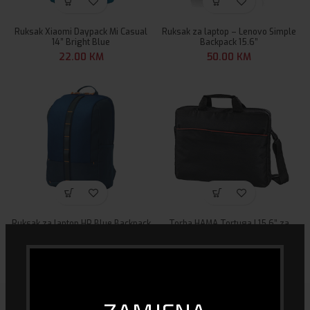
Ruksak Xiaomi Daypack Mi Casual
Ruksak za laptop – Lenovo Simple
14” Bright Blue
Backpack 15.6”
22.00
KM
50.00
KM
Ruksak za laptop HP Blue Backpack
Torba HAMA Tortuga I 15,6” za
15.6 5EE92AA
laptop
73.00
KM
25.00
KM