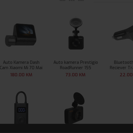
Auto Kamera Dash
Auto kamera Prestigio
Bluetoot
Cam Xiaomi Mi 70 Mai
RoadRunner 155
Reciever T
Pro D02
FM Rec
180.00
KM
73.00
KM
22.0