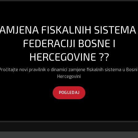
Xiaomi Air Compressor
Xiaomi Mi Dash Cam 1S
Kompresor
Auto kamera
105.00
KM
140.00
KM
AMJENA FISKALNIH SISTEMA
FEDERACIJI BOSNE I
HERCEGOVINE ??
Pročitajte novi pravilnik o dinamici zamjene fiskalnih sistema u Bosni 
Hercegovini
POGLEDAJ