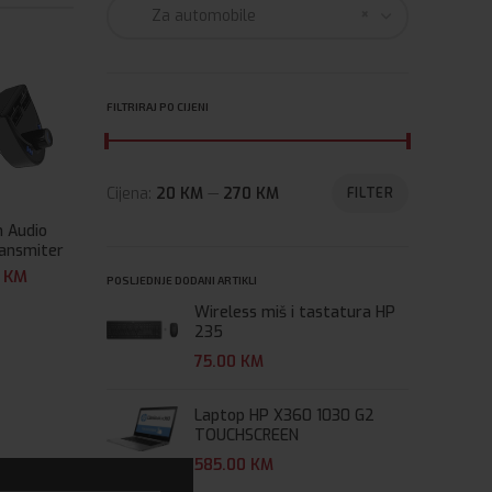
×
Za automobile
FILTRIRAJ PO CIJENI
Cijena:
20 KM
—
270 KM
FILTER
h Audio
ransmiter
iever
0
KM
POSLJEDNJE DODANI ARTIKLI
Wireless miš i tastatura HP
235
75.00
KM
Laptop HP X360 1030 G2
TOUCHSCREEN
585.00
KM