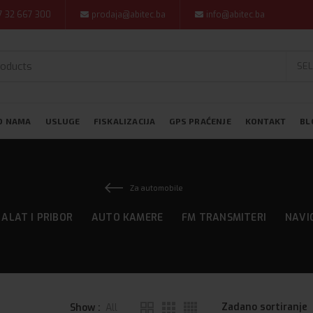
7 32 667 300
prodaja@abitec.ba
info@abitec.ba
SEL
O NAMA
USLUGE
FISKALIZACIJA
GPS PRAĆENJE
KONTAKT
BL
Za automobile
ALAT I PRIBOR
AUTO KAMERE
FM TRANSMITERI
NAVI
Show
All