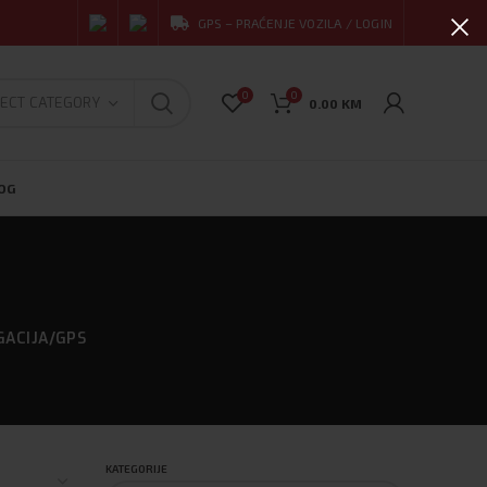
GPS – PRAĆENJE VOZILA / LOGIN
0
0
ECT CATEGORY
0.00
KM
OG
GACIJA/GPS
KATEGORIJE