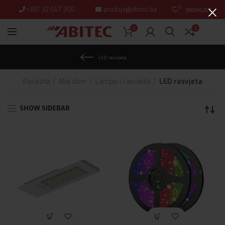
0
+387 32 667 300
prodaja@abitec.ba
WISHLIST
0
0
LED rasvjeta
Početna
Moj dom
Lampe i rasvjeta
LED rasvjeta
SHOW SIDEBAR