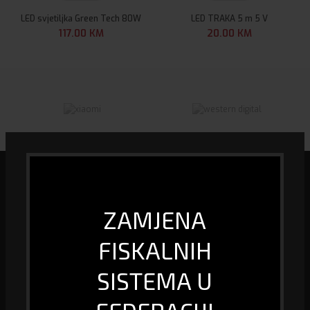
LED svjetiljka Green Tech 80W
LED TRAKA 5 m 5 V
117.00
KM
20.00
KM
ZAMJENA
Mi smo specijalizirana firma u oblasti biro informacione tehnologije, kao
FISKALNIH
i prodaje računara i računarske opreme, fiskalizacije te pružanja usluge
GPS praćenja vozila.
SISTEMA U
Husein Kapetana Gradaščevića,
74260 Jelah - Tešanj, Bosna i Hercegovina