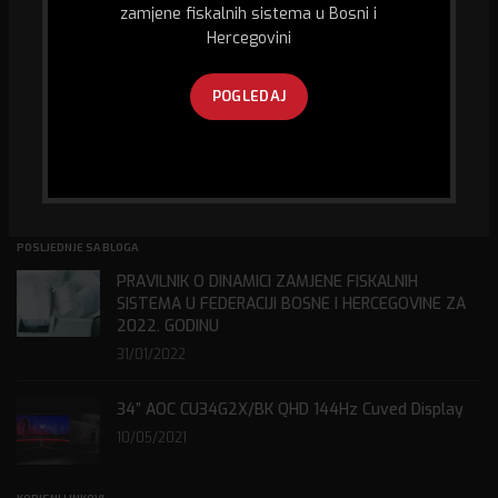
GPS praćenja vozila.
zamjene fiskalnih sistema u Bosni i
Hercegovini
Husein Kapetana Gradaščevića,
74260 Jelah - Tešanj, Bosna i Hercegovina
POGLEDAJ
Kontakt telefon:
+387 32 667 300
E-mail:
abitec@bih.net.ba
POSLJEDNJE SA BLOGA
PRAVILNIK O DINAMICI ZAMJENE FISKALNIH
SISTEMA U FEDERACIJI BOSNE I HERCEGOVINE ZA
2022. GODINU
31/01/2022
34” AOC CU34G2X/BK QHD 144Hz Cuved Display
10/05/2021