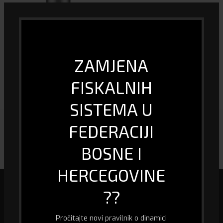
ZAMJENA
Xiaomi Mi Car Charger Pro Auto
punjač 18W
FISKALNIH
22.00
KM
SISTEMA U
FEDERACIJI
BOSNE I
HERCEGOVINE
??
Mi smo specijalizirana firma u oblasti biro informacione tehnologije, kao
Pročitajte novi pravilnik o dinamici
i prodaje računara i računarske opreme, fiskalizacije te pružanja usluge