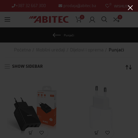
0
+387 32 667 300
prodaja@abitec.ba
WISHLIST
0
0
Punjači
Početna
Mobilni uređaji
Dijelovi i oprema
Punjači
SHOW SIDEBAR