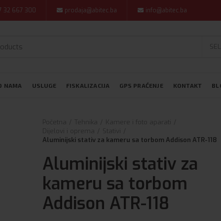
7 32 667 300
prodaja@abitec.ba
info@abitec.ba
SEL
O NAMA
USLUGE
FISKALIZACIJA
GPS PRAĆENJE
KONTAKT
BL
Početna
Tehnika
Kamere i foto aparati
Dijelovi i oprema
Stativi
Aluminijski stativ za kameru sa torbom Addison ATR-118
Aluminijski stativ za
kameru sa torbom
Addison ATR-118