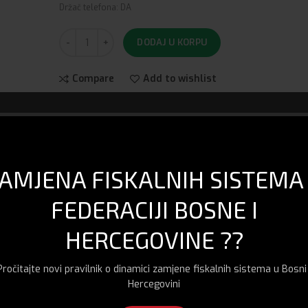
Držač telefona: DA
DODAJ U KORPU
Compare
Add to wishlist
Kategorije:
Dijelovi i oprema
,
Kamere i foto aparati
,
S
Tehnika
Share
AMJENA FISKALNIH SISTEMA
FEDERACIJI BOSNE I
DODATNE INFORMACIJE
DOSTAVA I PLAĆANJE
HERCEGOVINE ??
Pročitajte novi pravilnik o dinamici zamjene fiskalnih sistema u Bosni 
Hercegovini