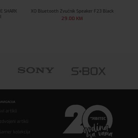
E SHARK
XO Bluetooth Zvučnik Speaker F23 Black
Fik
I
29.00
KM
NAVIGACIJA
Svi artikli
Izdvojeni artikli
Gamer kolekcija