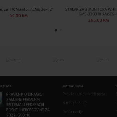
sač za TV/Monitor ACME 26-42”
STALAK ZA 3 MONITORA WHIT
GMS-3203 RHAMSES-II
44.00
KM
255.00
KM
SA BLOGA
KORISNI LINKOVI
Pravila i uslovi korištenja
PRAVILNIK O DINAMICI
ZAMJENE FISKALNIH
Načini plaćanja
SISTEMA U FEDERACIJI
BOSNE I HERCEGOVINE ZA
Reklamacije
2022. GODINU