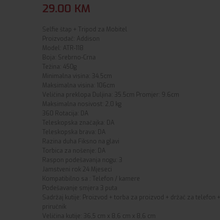
29.00
KM
Selfie štap + Tripod za Mobitel
Proizvođač: Addison
Model: ATR-118
Boja: Srebrno-Crna
Težina: 450g
Minimalna visina: 34.5cm
Maksimalna visina: 106cm
Veličina preklopa Duljina: 35.5cm Promjer: 9.6cm
Maksimalna nosivost: 2,0 kg
360 Rotacija: DA
Teleskopska značajka: DA
Teleskopska brava: DA
Razina duha Fiksno na glavi
Torbica za nošenje: DA
Raspon podešavanja nogu: 3
Jamstveni rok 24 Mjeseci
Kompatibilno sa : Telefon / kamere
Podešavanje smjera 3 puta
Sadržaj kutije: Proizvod + torba za proizvod + držač za telefon +
priručnik
Veličina kutije: 36,5 cm x 8,6 cm x 8,6 cm