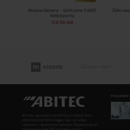
Akciona Kamera – GoXtreme FullHD
Zidni no
Vodootporna
120.00
KM
POSLJEDNJE 
Mi smo specijalizirana firma u oblasti biro
informacione tehnologije, kao i prodaje
računara i računarske opreme, fiskalizacije te
pružanja usluge GPS praćenja vozila.