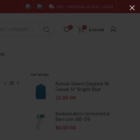
GPS – PRAĆENJE VOZILA / LOGIN
0
0
ECT CATEGORY
0.00
KM
OG
TOP ARTIKLI
Ruksak Xiaomi Daypack Mi
Casual 14" Bright Blue
22.00
KM
Beskontaktni termometar
Berrcom JXB-178
80.00
KM