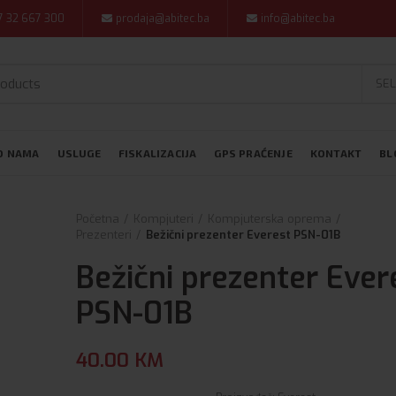
7 32 667 300
prodaja@abitec.ba
info@abitec.ba
SEL
O NAMA
USLUGE
FISKALIZACIJA
GPS PRAĆENJE
KONTAKT
BL
Početna
Kompjuteri
Kompjuterska oprema
Prezenteri
Bežični prezenter Everest PSN-01B
Bežični prezenter Ever
PSN-01B
40.00
KM