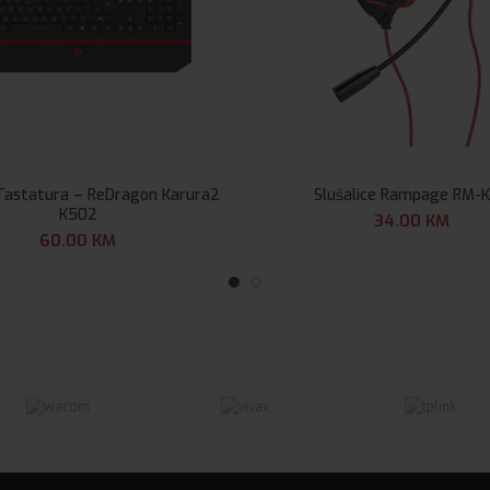
Tastatura – ReDragon Karura2
Slušalice Rampage RM-
K502
34.00
KM
60.00
KM