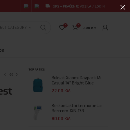
GPS – PRAĆENJE VOZILA / LOGIN
0
0
ECT CATEGORY
0.00
KM
OG
TOP ARTIKLI
Ruksak Xiaomi Daypack Mi
Casual 14" Bright Blue
est
22.00
KM
Beskontaktni termometar
Berrcom JXB-178
80.00
KM