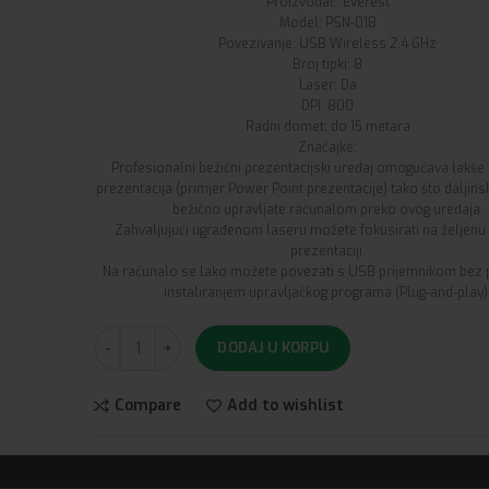
Proizvođač: Everest
Model: PSN-01B
Povezivanje: USB Wireless 2.4 GHz
Broj tipki: 8
Laser: Da
DPI: 800
Radni domet: do 15 metara
Značajke:
Profesionalni bežični prezentacijski uređaj omogućava lakše 
prezentacija (primjer Power Point prezentacije) tako što daljin
bežično upravljate računalom preko ovog uređaja.
Zahvaljujući ugrađenom laseru možete fokusirati na željenu
prezentaciji.
Na računalo se lako možete povezati s USB prijemnikom bez 
instaliranjem upravljačkog programa (Plug-and-play)
DODAJ U KORPU
Compare
Add to wishlist
Kategorije:
Kompjuteri
,
Kompjuterska oprema
,
Prezen