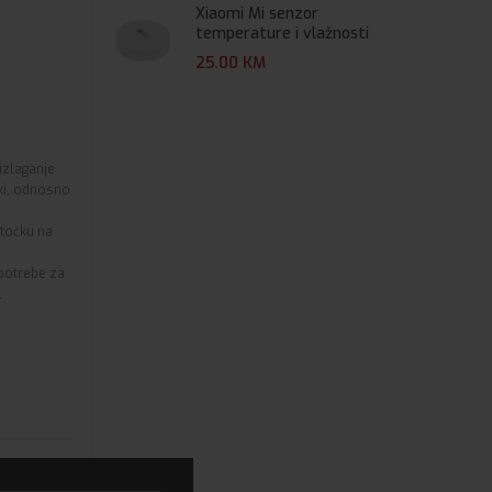
Xiaomi Mi senzor
temperature i vlažnosti
25.00
KM
izlaganje
ski, odnosno
 točku na
potrebe za
.
teri