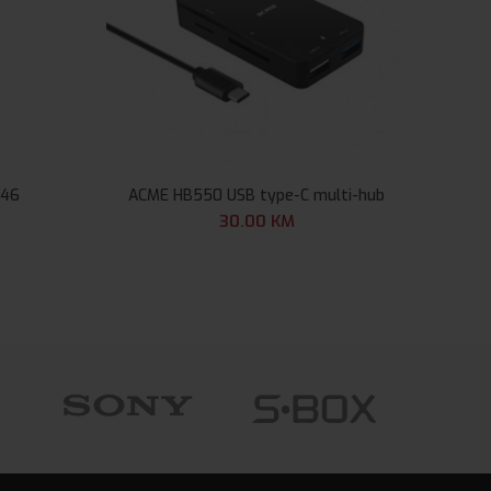
K46
ACME HB550 USB type-C multi-hub
Lapt
30.00
KM