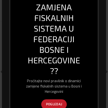
DOSTAVA I PLAĆANJE
ZAMJENA
FISKALNIH
SISTEMA U
POVEZANI PROIZVODI
FEDERACIJI
BOSNE I
HERCEGOVINE
??
Pročitajte novi pravilnik o dinamici
zamjene fiskalnih sistema u Bosni i
Hercegovini
Fiksni telefon Panasonic KX-
Akciona Kamera – GoXtreme
TGD310
FullHD Vodootporna
74.00
KM
120.00
KM
POGLEDAJ