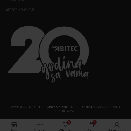
Gamer kolekcija
intramedia.ba -
Copyright © 2021
ABITEC - Office Sistemi
| CREATED BY
WEB |
GRAPHIC & More
0
0
Shop
Sidebar
Wishlist
Cart
My account