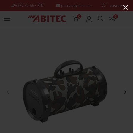
0
+387 32 667 300
prodaja@abitec.ba
WISHLIST
0
0