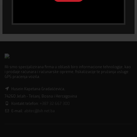
Mi smo specijalizirana firma u oblasti biro informacione tehnologije, kao
i prodaje računara i računarske opreme, fiskalizacije te pružanja usluge
GPS praćenja vozila.
Husein Kapetana Gradaščevića,
74260 Jelah - Tešanj, Bosna i Hercegovina
Kontakt telefon:
+387 32 667 300
E-mail:
abitec@bih.net.ba