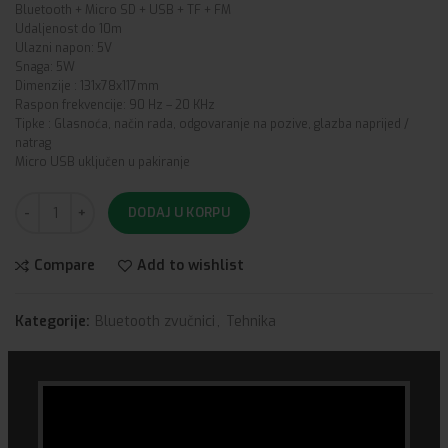
Bluetooth + Micro SD + USB + TF + FM
Udaljenost do 10m
Ulazni napon: 5V
Snaga: 5W
Dimenzije : 131x78x117mm
Raspon frekvencije: 90 Hz – 20 KHz
Tipke : Glasnoća, način rada, odgovaranje na pozive, glazba naprijed /
natrag
Micro USB uključen u pakiranje
DODAJ U KORPU
Compare
Add to wishlist
Kategorije:
Bluetooth zvučnici
,
Tehnika
Share