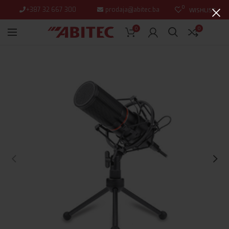
0
+387 32 667 300
prodaja@abitec.ba
WISHLIST
0
0