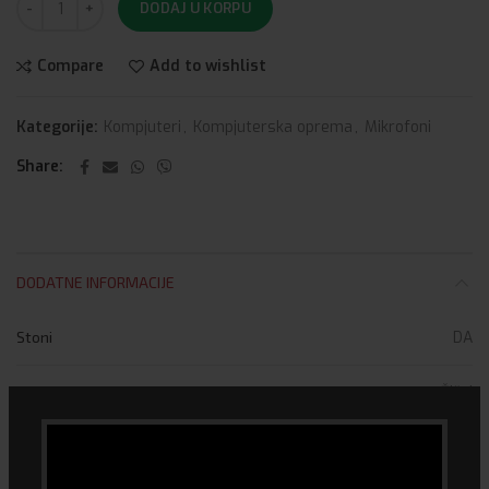
DODAJ U KORPU
Compare
Add to wishlist
Kategorije:
Kompjuteri
,
Kompjuterska oprema
,
Mikrofoni
Share
DODATNE INFORMACIJE
Stoni
DA
Vrsta
Žični
Profesionalni
DA