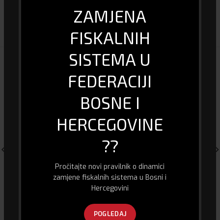
ZAMJENA
DOSTAVA I PLAĆANJE
FISKALNIH
SISTEMA U
POVEZANI PROIZVODI
FEDERACIJI
BOSNE I
HERCEGOVINE
??
Pročitajte novi pravilnik o dinamici
zamjene fiskalnih sistema u Bosni i
Hercegovini
Laptop Lenovo IDeadPad 3
Laserski Printer – Samsung
3710 dn
995.00
KM
120.00
KM
POGLEDAJ