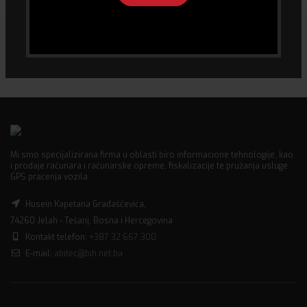
Mi smo specijalizirana firma u oblasti biro informacione tehnologije, kao
i prodaje računara i računarske opreme, fiskalizacije te pružanja usluge
GPS praćenja vozila.
Husein Kapetana Gradaščevića,
74260 Jelah - Tešanj, Bosna i Hercegovina
Kontakt telefon:
+387 32 667 300
E-mail:
abitec@bih.net.ba