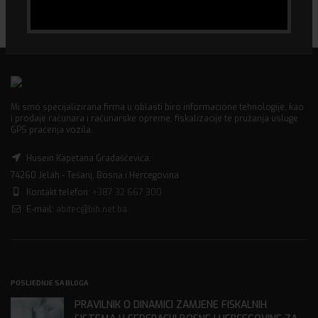
Mi smo specijalizirana firma u oblasti biro informacione tehnologije, kao
i prodaje računara i računarske opreme, fiskalizacije te pružanja usluge
GPS praćenja vozila.
Husein Kapetana Gradaščevića,
74260 Jelah - Tešanj, Bosna i Hercegovina
Kontakt telefon:
+387 32 667 300
E-mail:
abitec@bih.net.ba
POSLJEDNJE SA BLOGA
PRAVILNIK O DINAMICI ZAMJENE FISKALNIH