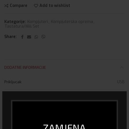
Compare
Add to wishlist
Kategorije:
Kompjuteri
,
Kompjuterska oprema
,
Tastatura/Miš Set
Share
DODATNE INFORMACIJE
Prikljucak
USB
Gaming
DA
DOSTAVA I PLAĆANJE
ZAMJENA