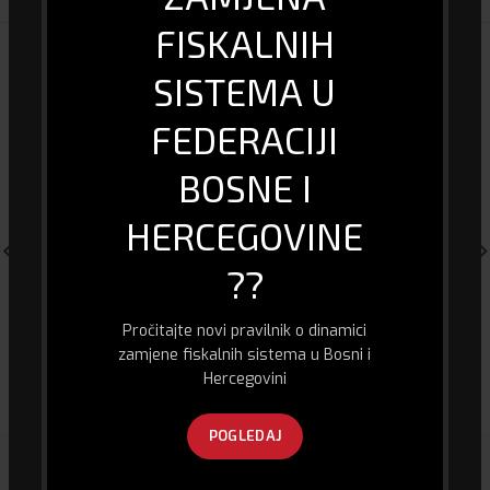
FISKALNIH
POVEZANI PROIZVODI
SISTEMA U
FEDERACIJI
BOSNE I
HERCEGOVINE
??
Pročitajte novi pravilnik o dinamici
Slušalice Rampage RM-K71
Externi SSD – Goodram 256
zamjene fiskalnih sistema u Bosni i
GB
50.00
KM
Hercegovini
120.00
KM
POGLEDAJ