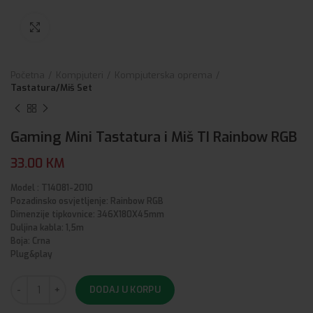
Click to enlarge
Početna
Kompjuteri
Kompjuterska oprema
Tastatura/Miš Set
Gaming Mini Tastatura i Miš TI Rainbow RGB
33.00
KM
Model : T14081-2010
Pozadinsko osvjetljenje: Rainbow RGB
Dimenzije tipkovnice: 346X180X45mm
Duljina kabla: 1,5m
Boja: Crna
Plug&play
DODAJ U KORPU