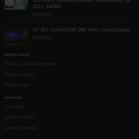
SISTEMA U FEDERACIJI BOSNE I HERCEGOVINE ZA
2022. GODINU
31/01/2022
34” AOC CU34G2X/BK QHD 144Hz Cuved Display
10/05/2021
KORISNI LINKOVI
Pravila i uslovi korištenja
Načini plaćanja
Reklamacije
NAVIGACIJA
Svi artikli
Izdvojeni artikli
Gamer kolekcija