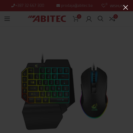
0
+387 32 667 300
prodaja@abitec.ba
WISHLIST
0
0