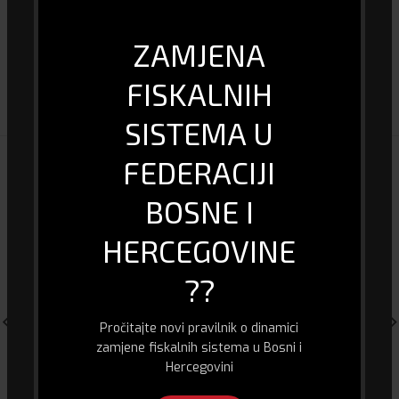
Gaming
DA
ZAMJENA
FISKALNIH
DOSTAVA I PLAĆANJE
SISTEMA U
FEDERACIJI
POVEZANI PROIZVODI
BOSNE I
HERCEGOVINE
??
Pročitajte novi pravilnik o dinamici
zamjene fiskalnih sistema u Bosni i
Hercegovini
Laptop Lenovo IDeadPad 3
Externi SSD – Goodram 256