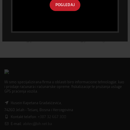
POGLEDAJ
GB
995.00
KM
120.00
KM
Mi smo specijalizirana firma u oblasti biro informacione tehnologije, kao
i prodaje računara i računarske opreme, fiskalizacije te pružanja usluge
GPS praćenja vozila.
Husein Kapetana Gradaščevića,
74260 Jelah - Tešanj, Bosna i Hercegovina
Kontakt telefon:
+387 32 667 300
E-mail:
abitec@bih.net.ba