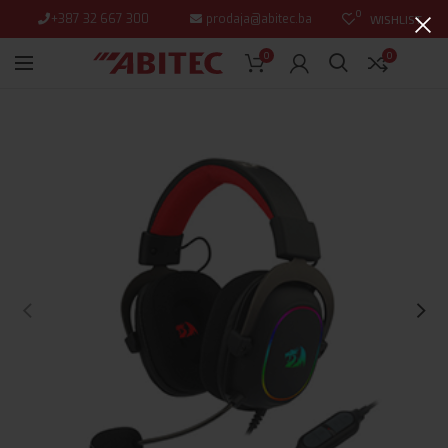
0
+387 32 667 300
prodaja@abitec.ba
WISHLIST
0
0