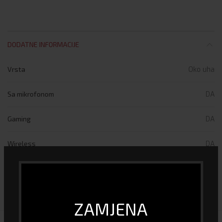
DODATNE INFORMACIJE
Vrsta
Oko uha
Sa mikrofonom
DA
Gaming
DA
Wireless
DA
DOSTAVA I PLAĆANJE
ZAMJENA