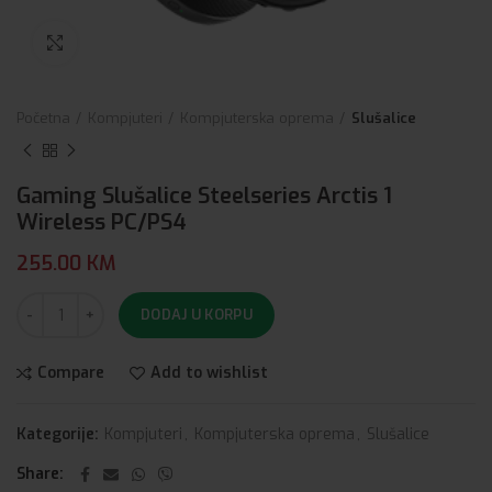
Click to enlarge
Početna
Kompjuteri
Kompjuterska oprema
Slušalice
Gaming Slušalice Steelseries Arctis 1
Wireless PC/PS4
255.00
KM
DODAJ U KORPU
Compare
Add to wishlist
Kategorije:
Kompjuteri
,
Kompjuterska oprema
,
Slušalice
Share