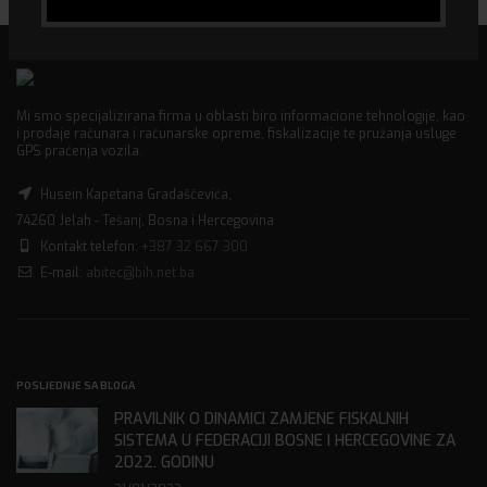
Mi smo specijalizirana firma u oblasti biro informacione tehnologije, kao
i prodaje računara i računarske opreme, fiskalizacije te pružanja usluge
GPS praćenja vozila.
Husein Kapetana Gradaščevića,
74260 Jelah - Tešanj, Bosna i Hercegovina
Kontakt telefon:
+387 32 667 300
E-mail:
abitec@bih.net.ba
POSLJEDNJE SA BLOGA
PRAVILNIK O DINAMICI ZAMJENE FISKALNIH
SISTEMA U FEDERACIJI BOSNE I HERCEGOVINE ZA
2022. GODINU