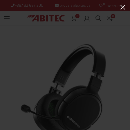
0
+387 32 667 300
prodaja@abitec.ba
WISHLIST
0
0