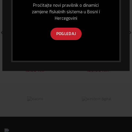
Pročitajte novi pravilnik o dinamici
zamjene fiskalnih sistema u Bosni i
Hercegovini
POGLEDAJ
STALAK ZA PUNJENJE PS4
Laserski Printer – Samsung
KONTROLERA
3710 dn
18.00
KM
120.00
KM