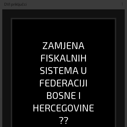
DVI priključci
1
Garancija (mjeseci)
12
Širina sabirnice (bit)
128
ZAMJENA
Port
PCI-X
FISKALNIH
HDMI priključci
1
SISTEMA U
FEDERACIJI
DOSTAVA I PLAĆANJE
BOSNE I
HERCEGOVINE
POVEZANI PROIZVODI
??