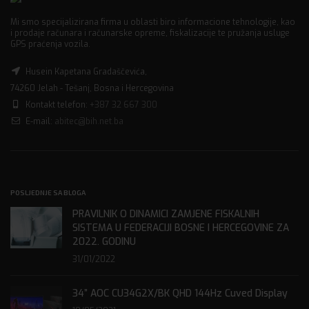
Mi smo specijalizirana firma u oblasti biro informacione tehnologije, kao
i prodaje računara i računarske opreme, fiskalizacije te pružanja usluge
GPS praćenja vozila.
Husein Kapetana Gradaščevića,
74260 Jelah - Tešanj, Bosna i Hercegovina
Kontakt telefon:
+387 32 667 300
E-mail:
abitec@bih.net.ba
POSLJEDNJE SA BLOGA
PRAVILNIK O DINAMICI ZAMJENE FISKALNIH
SISTEMA U FEDERACIJI BOSNE I HERCEGOVINE ZA
2022. GODINU
31/01/2022
34” AOC CU34G2X/BK QHD 144Hz Cuved Display