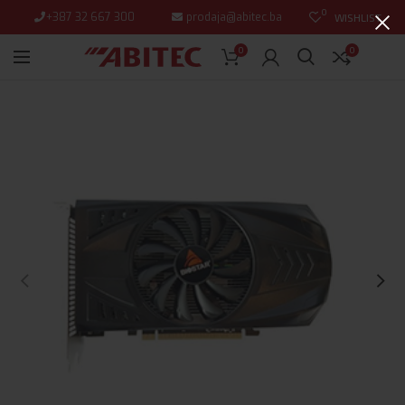
0
+387 32 667 300
prodaja@abitec.ba
WISHLIST
0
0