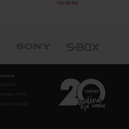
179.00
KM
NAVIGACIJA
Svi artikli
Izdvojeni artikli
Gamer kolekcija