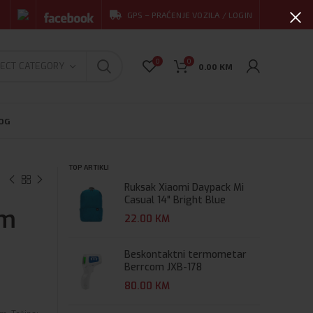
GPS – PRAĆENJE VOZILA / LOGIN
0
0
ECT CATEGORY
0.00
KM
OG
TOP ARTIKLI
Ruksak Xiaomi Daypack Mi
Casual 14" Bright Blue
om
22.00
KM
Beskontaktni termometar
Berrcom JXB-178
80.00
KM