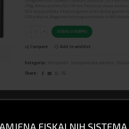
Omogucava unos olovkom i dodirom, DImenzije: 210 x 169 x 11m
290g, Aktivna površina 152 x 95 mm, Rezolucija unosa olovkom 
1024 stupnja pritiska, 4 Express gumba za brz dostup glavnim f
USB priključak, Mogučnost bežičnog povezivanja sa WiFi doda
DODAJ U KORPU
Compare
Add to wishlist
Kategorije:
Kompjuteri
,
Kompjuterska oprema
,
Ostal
Share
DOSTAVA I PLAĆANJE
AMJENA FISKALNIH SISTEMA