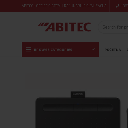
ABITEC - OFFICE SISTEMI | RAČUNARI | FISKALIZACIJA
+38
BROWSE CATEGORIES
POČETNA