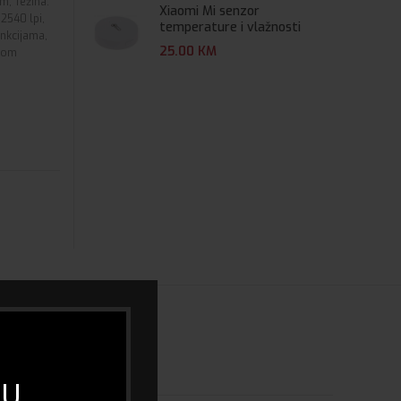
m, Težina:
Xiaomi Mi senzor
2540 lpi,
temperature i vlažnosti
unkcijama,
25.00
KM
tkom
o
 U