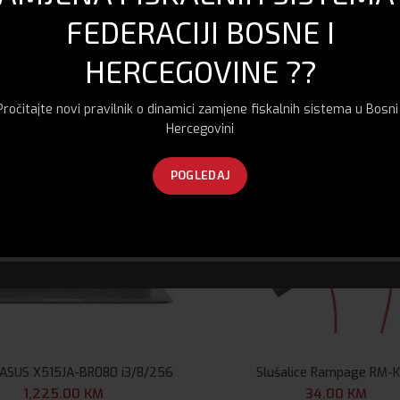
FEDERACIJI BOSNE I
HERCEGOVINE ??
Pročitajte novi pravilnik o dinamici zamjene fiskalnih sistema u Bosni 
Hercegovini
POGLEDAJ
 ASUS X515JA-BR080 i3/8/256
Slušalice Rampage RM-
1,225.00
KM
34.00
KM