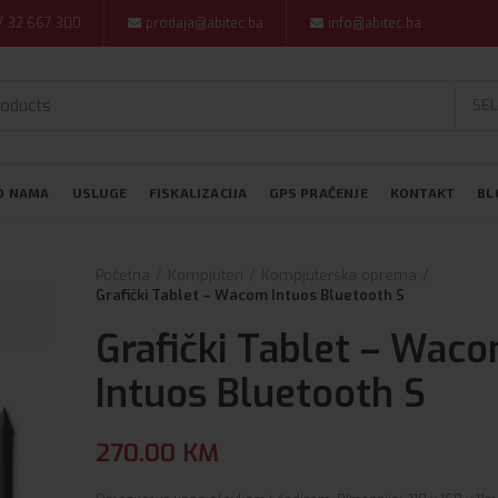
7 32 667 300
prodaja@abitec.ba
info@abitec.ba
SEL
O NAMA
USLUGE
FISKALIZACIJA
GPS PRAĆENJE
KONTAKT
BL
Početna
Kompjuteri
Kompjuterska oprema
Grafički Tablet – Wacom Intuos Bluetooth S
Grafički Tablet – Wac
Intuos Bluetooth S
270.00
KM