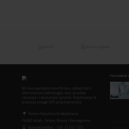
POSLJEDNJE 
Mi smo specijalizirana firma u oblasti biro
informacione tehnologije, kao i prodaje
računara i računarske opreme, fiskalizacije te
pružanja usluge GPS praćenja vozila.
Husein Kapetana Gradaščevića,
74260 Jelah - Tešanj, Bosna i Hercegovina
Kontakt telefon:
+387 32 667 300