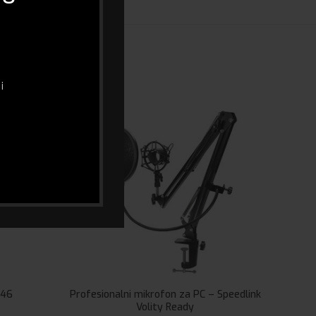
i
K46
Profesionalni mikrofon za PC – Speedlink
Gami
Volity Ready