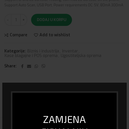
Support Auto Scan, USB Port, Power requirements DC: 5V, 80mA 300mA
DODAJ U KORPU
Compare
Add to wishlist
Kategorije:
Biznis i industrija
,
Inventar
,
Kase blagajne i POS oprema
,
Ugostiteljska oprema
Share
DOSTAVA I PLAĆANJE
ZAMJENA
POVEZANI PROIZVODI