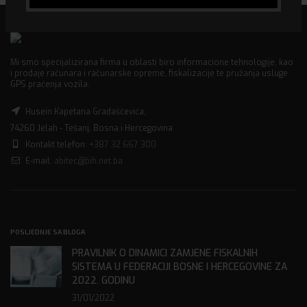
Mi smo specijalizirana firma u oblasti biro informacione tehnologije, kao
i prodaje računara i računarske opreme, fiskalizacije te pružanja usluge
GPS praćenja vozila.
Husein Kapetana Gradaščevića,
74260 Jelah - Tešanj, Bosna i Hercegovina
Kontakt telefon:
+387 32 667 300
E-mail:
abitec@bih.net.ba
POSLJEDNJE SA BLOGA
PRAVILNIK O DINAMICI ZAMJENE FISKALNIH
SISTEMA U FEDERACIJI BOSNE I HERCEGOVINE ZA
2022. GODINU
31/01/2022