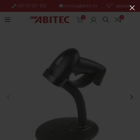
0
+387 32 667 300
prodaja@abitec.ba
WISHLIST
0
0