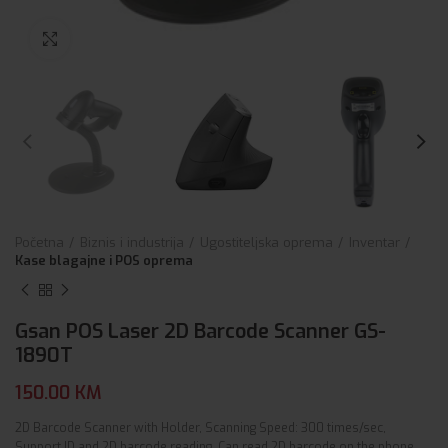
Click to enlarge
Početna
Biznis i industrija
Ugostiteljska oprema
Inventar
Kase blagajne i POS oprema
Gsan POS Laser 2D Barcode Scanner GS-
1890T
150.00
KM
2D Barcode Scanner with Holder, Scanning Speed: 300 times/sec,
Support ID and 2D barcode reading, Can read 2D barcode on the phone,