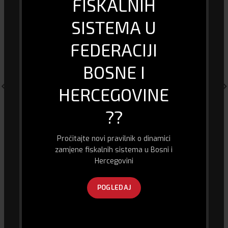
FISKALNIH
SISTEMA U
FEDERACIJI
BOSNE I
HERCEGOVINE
??
Barkod Skener Honeywell
Gsan POS Laser Barcode
Pročitajte novi pravilnik o dinamici
1250g
Scanner GS-9125
zamjene fiskalnih sistema u Bosni i
250.00
KM
220.00
KM
Hercegovini
POGLEDAJ