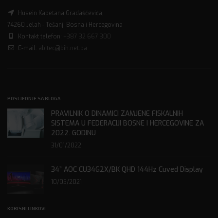
Husein Kapetana Gradaščevića,
74260 Jelah - Tešanj, Bosna i Hercegovina
Kontakt telefon:
+387 32 667 300
E-mail:
abitec@bih.net.ba
POSLJEDNJE SA BLOGA
PRAVILNIK O DINAMICI ZAMJENE FISKALNIH
SISTEMA U FEDERACIJI BOSNE I HERCEGOVINE ZA
2022. GODINU
31/01/2022
34” AOC CU34G2X/BK QHD 144Hz Cuved Display
10/05/2021
KORISNI LINKOVI