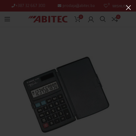
0
+387 32 667 300
prodaja@abitec.ba
WISHLIST
0
0