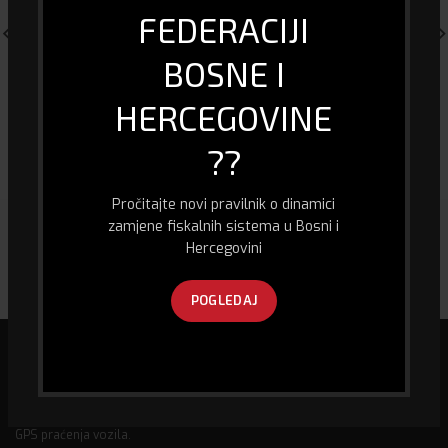
FEDERACIJI
BOSNE I
HERCEGOVINE
HDMI Switch – 3 ulaza 1 izlaz
Meteorološka stanica Nedis –
Sat/Alarm
24.00
KM
??
68.00
KM
Pročitajte novi pravilnik o dinamici
zamjene fiskalnih sistema u Bosni i
Hercegovini
POGLEDAJ
Mi smo specijalizirana firma u oblasti biro informacione tehnologije, kao
i prodaje računara i računarske opreme, fiskalizacije te pružanja usluge
GPS praćenja vozila.