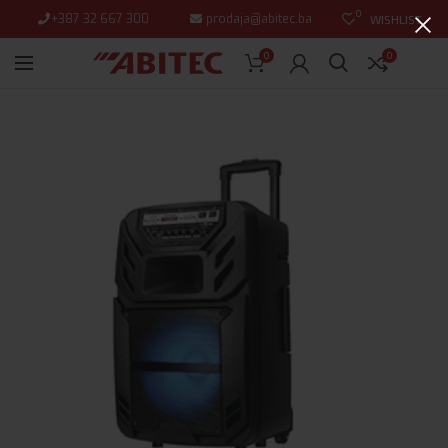
0
+387 32 667 300
prodaja@abitec.ba
WISHLIST
0
0