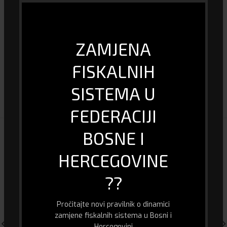
Kategorije:
Bluetooth zvučnici
,
Tehnika
Share
ZAMJENA
FISKALNIH
DOSTAVA I PLAĆANJE
SISTEMA U
FEDERACIJI
BOSNE I
POVEZANI PROIZVODI
HERCEGOVINE
??
Pročitajte novi pravilnik o dinamici
zamjene fiskalnih sistema u Bosni i
Hercegovini