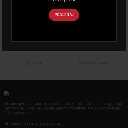
POGLEDAJ
Xiaomi Mi Vaga Body
Vivax LED TV 32”
Composition Scale 2
199.00
KM
Mi smo specijalizirana firma u oblasti biro informacione tehnologije, kao
i prodaje računara i računarske opreme, fiskalizacije te pružanja usluge
GPS praćenja vozila.
Husein Kapetana Gradaščevića,