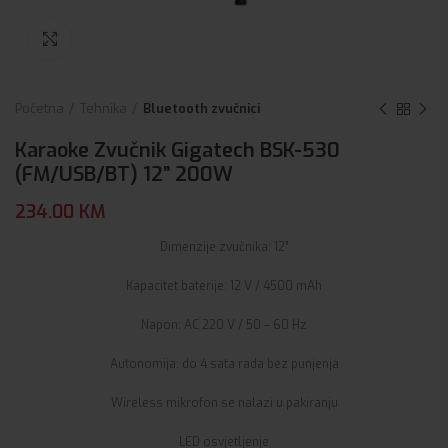
Click to enlarge
Početna
Tehnika
Bluetooth zvučnici
Karaoke Zvučnik Gigatech BSK-530
(FM/USB/BT) 12” 200W
234.00
KM
Dimenzije zvučnika: 12”
Kapacitet baterije: 12 V / 4500 mAh
Napon: AC 220 V / 50 – 60 Hz
Autonomija: do 4 sata rada bez punjenja
Wireless mikrofon se nalazi u pakiranju
LED osvjetljenje