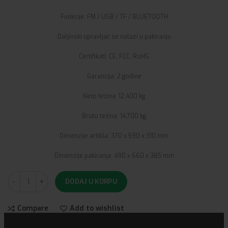
Funkcije: FM / USB / TF / BLUETOOTH
Daljinski upravljač se nalazi u pakiranju
CertifikatI: CE, FCC, RoHS
Garancija: 2 godine
Neto težina: 12,400 kg
Bruto težina: 14,700 kg
Dimenzije artikla: 370 x 590 x 310 mm
Dimenzije pakiranja: 490 x 660 x 385 mm
DODAJ U KORPU
Compare
Add to wishlist