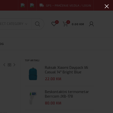
GPS – PRAĆENJE VOZILA / LOGIN
0
0
ECT CATEGORY
0.00
KM
OG
TOP ARTIKLI
Ruksak Xiaomi Daypack Mi
Casual 14" Bright Blue
22.00
KM
Beskontaktni termometar
Berrcom JXB-178
80.00
KM