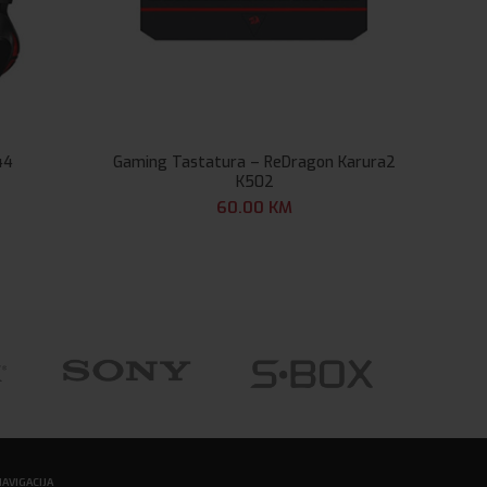
44
Gaming Tastatura – ReDragon Karura2
Strop
K502
60.00
KM
NAVIGACIJA