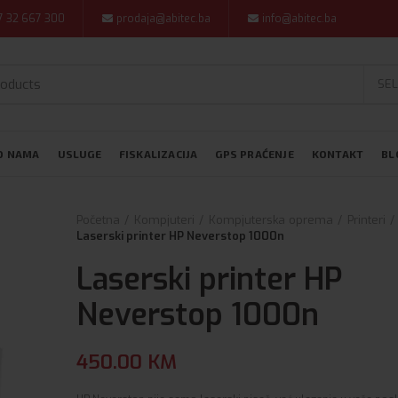
7 32 667 300
prodaja@abitec.ba
info@abitec.ba
SEL
O NAMA
USLUGE
FISKALIZACIJA
GPS PRAĆENJE
KONTAKT
BL
Početna
Kompjuteri
Kompjuterska oprema
Printeri
Laserski printer HP Neverstop 1000n
Laserski printer HP
Neverstop 1000n
450.00
KM