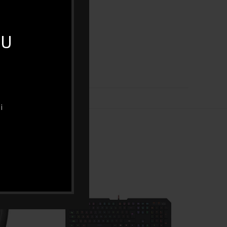
600
18
 U
DA
i