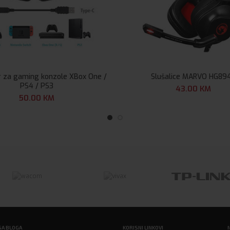
 za gaming konzole XBox One /
Slušalice MARVO HG89
PS4 / PS3
43.00
KM
50.00
KM
SA BLOGA
KORISNI LINKOVI