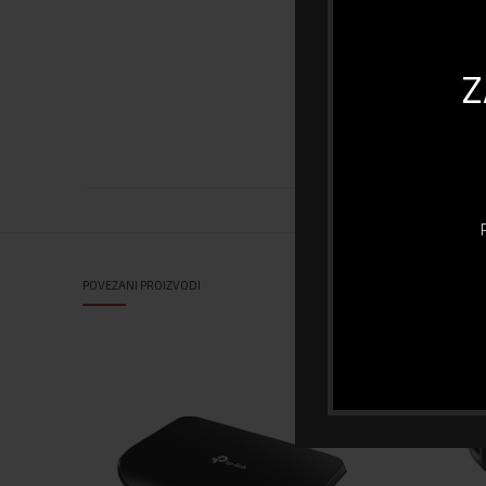
DPI
Brzina ispisa (st
Z
Sa tonerom
POVEZANI PROIZVODI