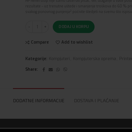
HP Neverstop nije samo laserski pisač, već ulaganje u vaše pos
rezultate – uz trenutne uštede i smanjenje troškova do 60 % pr
2
svakog ponovnog punjenja
počnite štedjeti na svemu što ispisu
DODAJ U KORPU
Compare
Add to wishlist
Kategorije:
Kompjuteri
,
Kompjuterska oprema
,
Printe
Share
DODATNE INFORMACIJE
DOSTAVA I PLAĆANJE