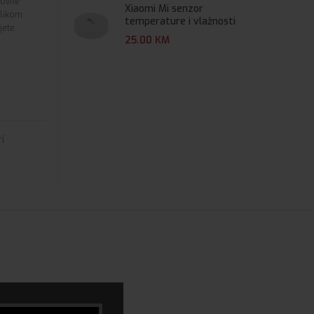
lovne
Xiaomi Mi senzor
ilikom
temperature i vlažnosti
jete.
25.00
KM
ri
Laserski