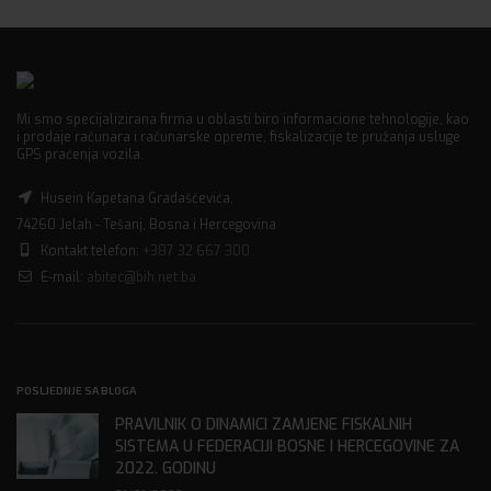
Mi smo specijalizirana firma u oblasti biro informacione tehnologije, kao
i prodaje računara i računarske opreme, fiskalizacije te pružanja usluge
GPS praćenja vozila.
Husein Kapetana Gradaščevića,
74260 Jelah - Tešanj, Bosna i Hercegovina
Kontakt telefon:
+387 32 667 300
E-mail:
abitec@bih.net.ba
POSLJEDNJE SA BLOGA
PRAVILNIK O DINAMICI ZAMJENE FISKALNIH
SISTEMA U FEDERACIJI BOSNE I HERCEGOVINE ZA
2022. GODINU