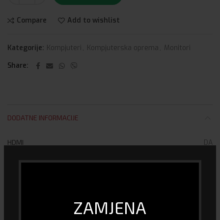
Compare
Add to wishlist
Kategorije:
Kompjuteri
,
Kompjuterska oprema
,
Monitori
Share
DODATNE INFORMACIJE
HDMI
DA
VGA
DA
HDMI priključci
1
ZAMJENA
VGA priključci
1