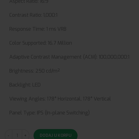
Aspect Ratio:
16:9
Contrast Ratio:
1,000:1
Response Time:
1 ms VRB
Color Supported:
16.7 Million
Adaptive Contrast Management (ACM):
100,000,000:1
Brightness:
250 cd/m²
Backlight:
LED
Viewing Angles:
178° Horizontal,
178° Vertical
Panel Type:
IPS (In-plane Switching)
DODAJ U KORPU