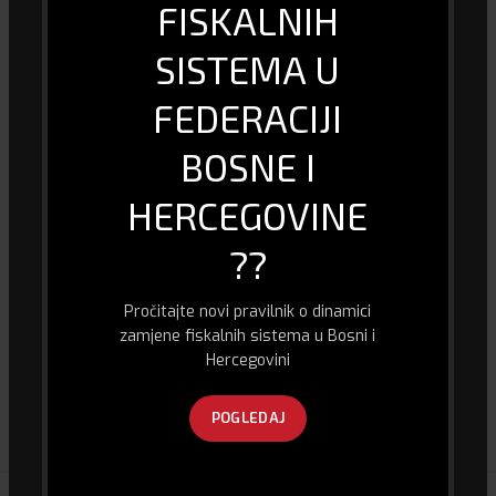
FISKALNIH
Garancija (mjeseci)
12
SISTEMA U
Dijagonala (inch)
24
FEDERACIJI
BOSNE I
Model
Monitor Acer
HERCEGOVINE
Maksimalna rezolucija
1920×1080
??
Vrsta
LED
Pročitajte novi pravilnik o dinamici
IPS
DA
zamjene fiskalnih sistema u Bosni i
Hercegovini
DOSTAVA I PLAĆANJE
POGLEDAJ