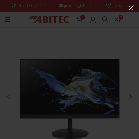
0
+387 32 667 300
prodaja@abitec.ba
WISHLIST
0
0