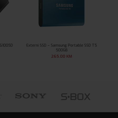
SG1005D
Externi SSD – Samsung Portable SSD T5
X
500GB
265.00
KM