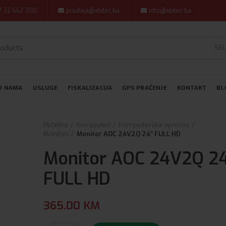
7 32 667 300
prodaja@abitec.ba
info@abitec.ba
SEL
O NAMA
USLUGE
FISKALIZACIJA
GPS PRAĆENJE
KONTAKT
BL
Početna
Kompjuteri
Kompjuterska oprema
Monitori
Monitor AOC 24V2Q 24” FULL HD
Monitor AOC 24V2Q 2
FULL HD
365.00
KM