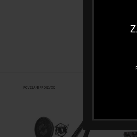
VGA
Z
Dijagonala (inch
HDMI
POVEZANI PROIZVODI