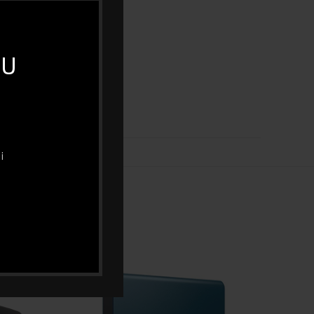
DA
 U
24
DA
i