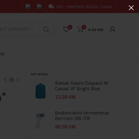
GPS – PRAĆENJE VOZILA / LOGIN
0
0
ECT CATEGORY
0.00
KM
OG
TOP ARTIKLI
Ruksak Xiaomi Daypack Mi
Casual 14" Bright Blue
4”
22.00
KM
Beskontaktni termometar
Berrcom JXB-178
80.00
KM