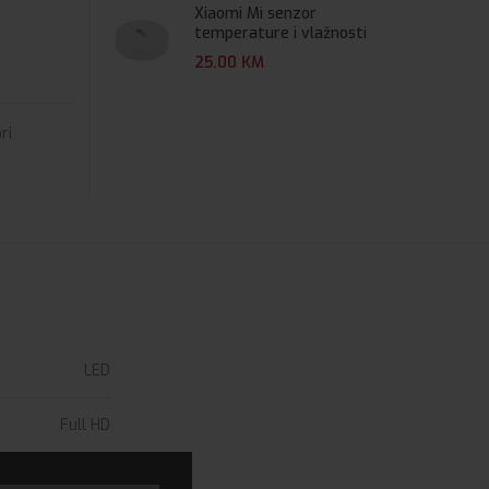
Xiaomi Mi senzor
temperature i vlažnosti
25.00
KM
ri
LED
Full HD
Monitor AOC