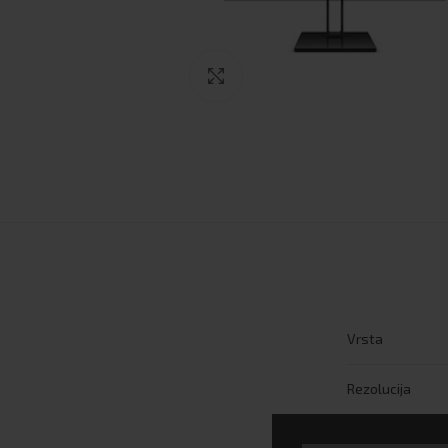
Click to enlarge
Vrsta
Rezolucija
Model