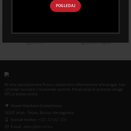
Gaming podloga za miš –
GRAFIČKA KARTICA BIOSTAR
POGLEDAJ
AULA XL size
GT610-2GB
24.00
KM
160.00
KM
Mi smo specijalizirana firma u oblasti biro informacione tehnologije, kao
i prodaje računara i računarske opreme, fiskalizacije te pružanja usluge
GPS praćenja vozila.
Husein Kapetana Gradaščevića,
74260 Jelah - Tešanj, Bosna i Hercegovina
Kontakt telefon:
+387 32 667 300
E-mail:
abitec@bih.net.ba