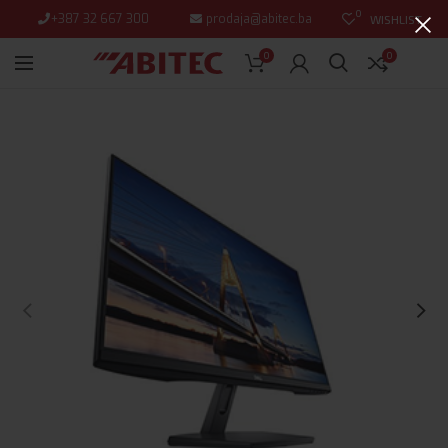
0
+387 32 667 300
prodaja@abitec.ba
WISHLIST
0
0