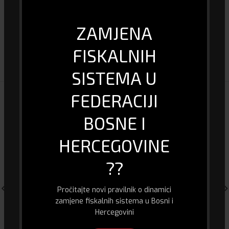
Garancija (mjeseci)
12
ZAMJENA
FISKALNIH
DOSTAVA I PLAĆANJE
SISTEMA U
FEDERACIJI
POVEZANI PROIZVODI
BOSNE I
HERCEGOVINE
??
Pročitajte novi pravilnik o dinamici
zamjene fiskalnih sistema u Bosni i
Hercegovini