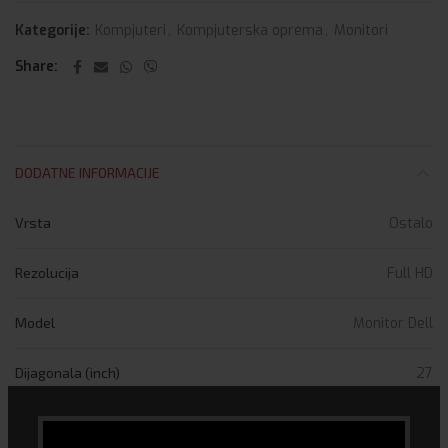
Kategorije:
Kompjuteri
,
Kompjuterska oprema
,
Monitori
Share
DODATNE INFORMACIJE
Vrsta
Ostalo
Rezolucija
Full HD
Model
Monitor Dell
Dijagonala (inch)
27
MAX. rezolucija
1920×1080