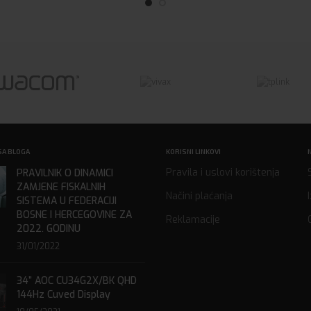
SA BLOGA
KORISNI LINKOVI
Pravila i uslovi korištenja
PRAVILNIK O DINAMICI
ZAMJENE FISKALNIH
Načini plaćanja
SISTEMA U FEDERACIJI
BOSNE I HERCEGOVINE ZA
Reklamacije
2022. GODINU
31/01/2022
34” AOC CU34G2X/BK QHD
144Hz Cuved Display