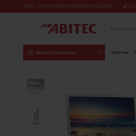
ABITEC - OFFICE SISTEMI | RAČUNARI | FISKALIZACIJA
+38
BROWSE CATEGORIES
POČETNA