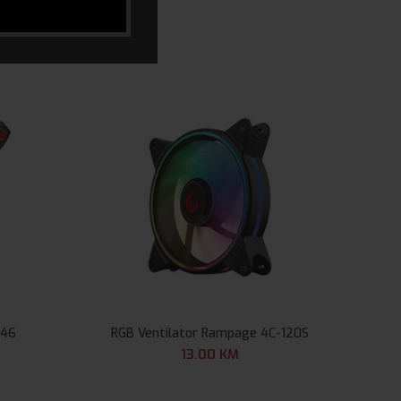
K46
RGB Ventilator Rampage 4C-120S
Logi
13.00
KM