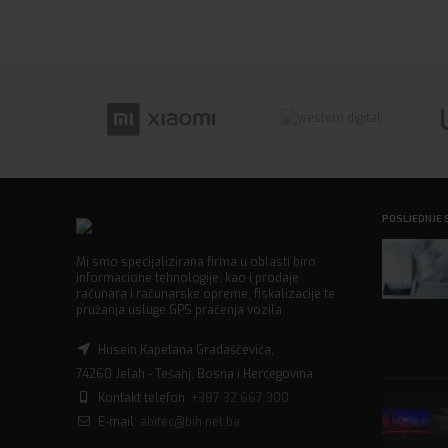
POSLJEDNJE 
Mi smo specijalizirana firma u oblasti biro
informacione tehnologije, kao i prodaje
računara i računarske opreme, fiskalizacije te
pružanja usluge GPS praćenja vozila.
Husein Kapetana Gradaščevića,
74260 Jelah - Tešanj, Bosna i Hercegovina
Kontakt telefon:
+387 32 667 300
E-mail:
abitec@bih.net.ba