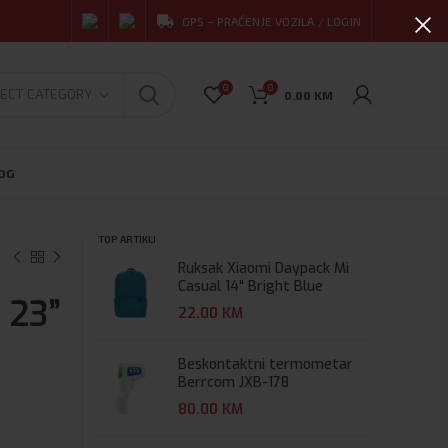
GPS – PRAĆENJE VOZILA / LOGIN
0
0
ECT CATEGORY
0.00
KM
OG
TOP ARTIKLI
Ruksak Xiaomi Daypack Mi
Casual 14" Bright Blue
 23”
22.00
KM
Beskontaktni termometar
Berrcom JXB-178
80.00
KM