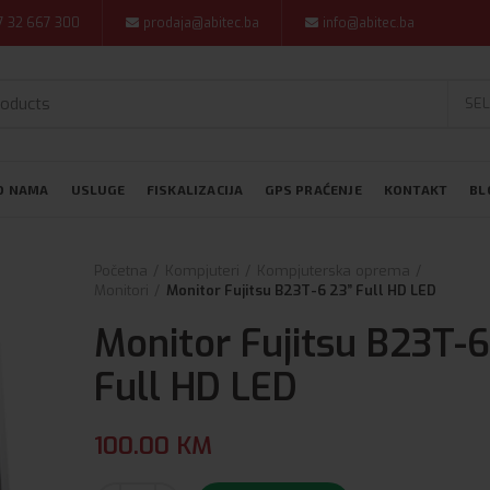
7 32 667 300
prodaja@abitec.ba
info@abitec.ba
SEL
O NAMA
USLUGE
FISKALIZACIJA
GPS PRAĆENJE
KONTAKT
BL
Početna
Kompjuteri
Kompjuterska oprema
Monitori
Monitor Fujitsu B23T-6 23” Full HD LED
Monitor Fujitsu B23T-6
Full HD LED
100.00
KM