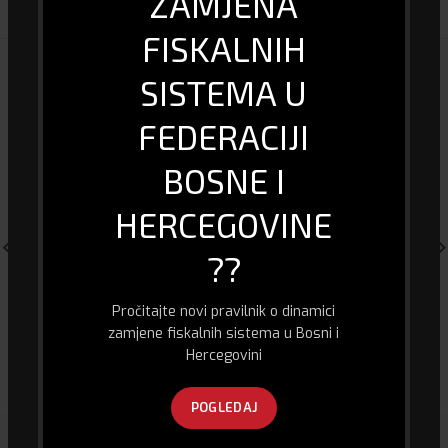
ZAMJENA
FISKALNIH
POVEZANI PROIZVODI
SISTEMA U
FEDERACIJI
BOSNE I
HERCEGOVINE
??
Pročitajte novi pravilnik o dinamici
zamjene fiskalnih sistema u Bosni i
Xiaomi Mi Range Extender Pro
Laserski Printer – Samsung
3710 dn
Hercegovini
41.00
KM
120.00
KM
POGLEDAJ