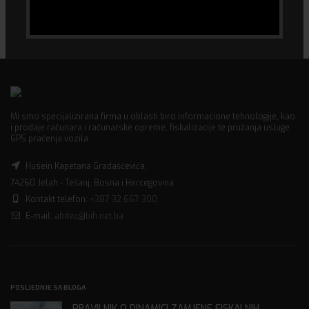
Mi smo specijalizirana firma u oblasti biro informacione tehnologije, kao
i prodaje računara i računarske opreme, fiskalizacije te pružanja usluge
GPS praćenja vozila.
Husein Kapetana Gradaščevića,
74260 Jelah - Tešanj, Bosna i Hercegovina
Kontakt telefon:
+387 32 667 300
E-mail:
abitec@bih.net.ba
POSLJEDNJE SA BLOGA
PRAVILNIK O DINAMICI ZAMJENE FISKALNIH