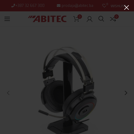
0
+387 32 667 300
prodaja@abitec.ba
WISHLIST
0
0