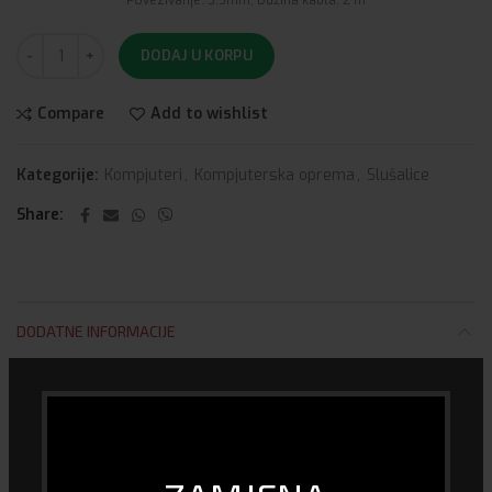
Povezivanje: 3.5mm, Dužina kabla: 2 m
DODAJ U KORPU
Compare
Add to wishlist
Kategorije:
Kompjuteri
,
Kompjuterska oprema
,
Slušalice
Share
DODATNE INFORMACIJE
Gaming
DA
DOSTAVA I PLAĆANJE