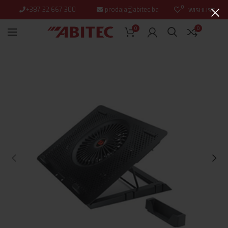
0
+387 32 667 300
prodaja@abitec.ba
WISHLIST
0
0