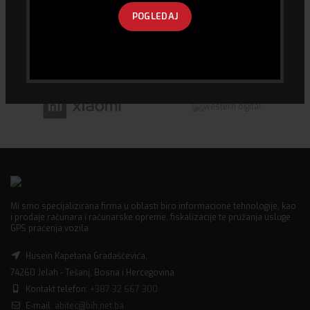
Logitech Jaybird Freedom
Dekstop Switch TP-Link TL-
POGLEDAJ
Ergonomic Sports Earphone
SG1005D
136.00
KM
39.00
KM
Mi smo specijalizirana firma u oblasti biro informacione tehnologije, kao
i prodaje računara i računarske opreme, fiskalizacije te pružanja usluge
GPS praćenja vozila.
Husein Kapetana Gradaščevića,
74260 Jelah - Tešanj, Bosna i Hercegovina
Kontakt telefon:
+387 32 667 300
E-mail:
abitec@bih.net.ba