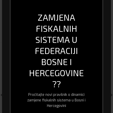
Komplet hlađenje
DA
ZAMJENA
FISKALNIH
DOSTAVA I PLAĆANJE
SISTEMA U
FEDERACIJI
POVEZANI PROIZVODI
BOSNE I
HERCEGOVINE
??
Pročitajte novi pravilnik o dinamici
zamjene fiskalnih sistema u Bosni i
Hercegovini