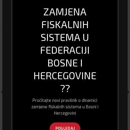
ZAMJENA
DOSTAVA I PLAĆANJE
FISKALNIH
SISTEMA U
POVEZANI PROIZVODI
FEDERACIJI
BOSNE I
HERCEGOVINE
??
Pročitajte novi pravilnik o dinamici
zamjene fiskalnih sistema u Bosni i
Hercegovini
USB HUB za PS4 – Trust GXT
Multi-Function Stand 3in1
215
PS4/PS4 Slim/PS4 PRO
POGLEDAJ
22.00
KM
54.00
KM