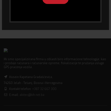
Mi smo specijalizirana firma u oblasti biro informacione tehnologije, kao
i prodaje računara i računarske opreme, fiskalizacije te pružanja usluge
GPS praćenja vozila.
Husein Kapetana Gradaščevića,
74260 Jelah - Tešanj, Bosna i Hercegovina
Kontakt telefon:
+387 32 667 300
E-mail:
abitec@bih.net.ba