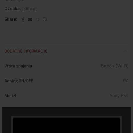
Oznaka:
gaming
Share
DODATNE INFORMACIJE
Vrsta spajanja
Bežični (Wi-Fi)
Analog ON/OFF
DA
Model
Sony PS4
Vibracija
DA
Brand
sony