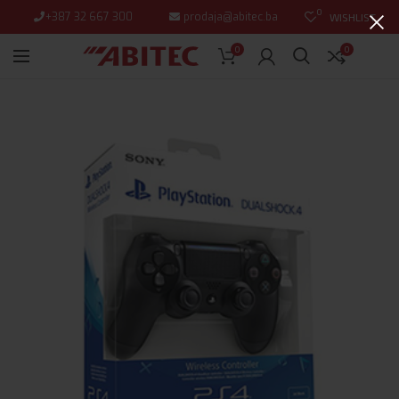
0
+387 32 667 300
prodaja@abitec.ba
WISHLIST
0
0