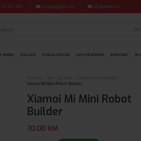
7 32 667 300
prodaja@abitec.ba
info@abitec.ba
SEL
O NAMA
USLUGE
FISKALIZACIJA
GPS PRAĆENJE
KONTAKT
BL
Početna
Igre i igračke
Građevinske igračke
Xiamoi Mi Mini Robot Builder
Xiamoi Mi Mini Robot
Builder
70.00
KM