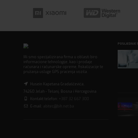
POSLJEDNJE 
Mi smo specijalizirana firma u oblasti biro
informacione tehnologije, kao i prodaje
računara i računarske opreme, fiskalizacije te
pružanja usluge GPS praćenja vozila.
Husein Kapetana Gradaščevića,
74260 Jelah - Tešanj, Bosna i Hercegovina
Kontakt telefon:
+387 32 667 300
E-mail:
abitec@bih.net.ba