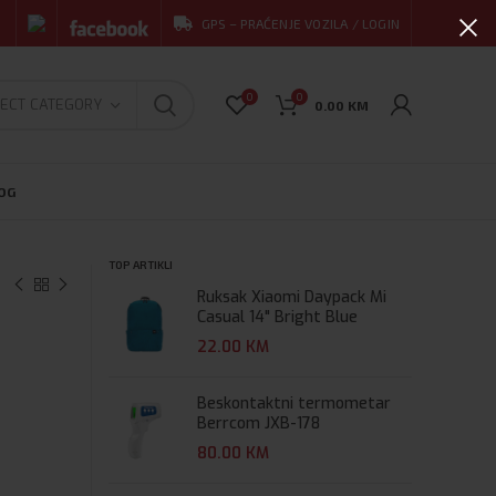
GPS – PRAĆENJE VOZILA / LOGIN
0
0
ECT CATEGORY
0.00
KM
OG
TOP ARTIKLI
Ruksak Xiaomi Daypack Mi
Casual 14" Bright Blue
22.00
KM
Beskontaktni termometar
Berrcom JXB-178
80.00
KM