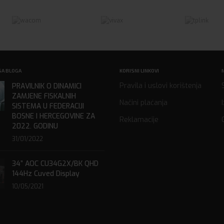
SA BLOGA
KORISNI LINKOVI
Pravila i uslovi korištenja
PRAVILNIK O DINAMICI
ZAMJENE FISKALNIH
Načini plaćanja
SISTEMA U FEDERACIJI
BOSNE I HERCEGOVINE ZA
Reklamacije
2022. GODINU
31/01/2022
34” AOC CU34G2X/BK QHD
144Hz Cuved Display
10/05/2021