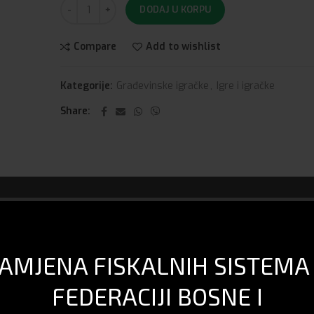
DODAJ U KORPU
Compare
Add to wishlist
Kategorije:
Građevinske igračke
,
Igre i igračke
Share
DOSTAVA I PLAĆANJE
AMJENA FISKALNIH SISTEMA
FEDERACIJI BOSNE I