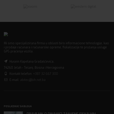
Mi smo specijalizirana firma u oblasti biro informacione tehnologije, kao
i prodaje računara i računarske opreme, fiskalizacije te pružanja usluge
GPS praćenja vozila.
Husein Kapetana Gradaščevića,
74260 Jelah - Tešanj, Bosna i Hercegovina
Kontakt telefon:
+387 32 667 300
E-mail:
abitec@bih.net.ba
POSLJEDNJE SA BLOGA