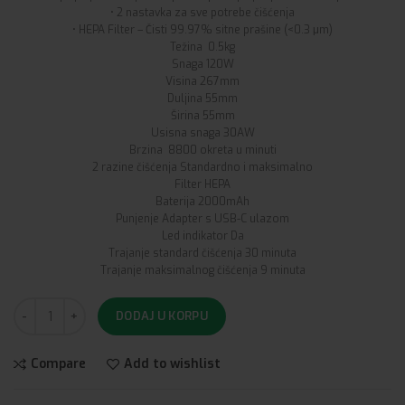
• 2 nastavka za sve potrebe čišćenja
• HEPA Filter – Čisti 99.97% sitne prašine (<0.3 μm)
Težina 0.5kg
Snaga 120W
Visina 267mm
Duljina 55mm
Širina 55mm
Usisna snaga 30AW
Brzina 8800 okreta u minuti
2 razine čišćenja Standardno i maksimalno
Filter HEPA
Baterija 2000mAh
Punjenje Adapter s USB-C ulazom
Led indikator Da
Trajanje standard čišćenja 30 minuta
Trajanje maksimalnog čišćenja 9 minuta
DODAJ U KORPU
Compare
Add to wishlist