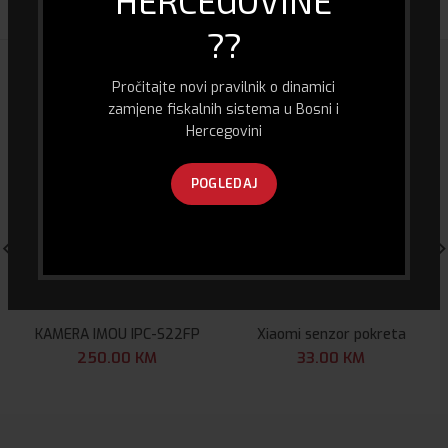
HERCEGOVINE
??
POVEZANI PROIZVODI
Pročitajte novi pravilnik o dinamici
zamjene fiskalnih sistema u Bosni i
Hercegovini
POGLEDAJ
KAMERA IMOU IPC-S22FP
Xiaomi senzor pokreta
250.00
KM
33.00
KM