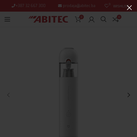
0
+387 32 667 300
prodaja@abitec.ba
WISHLIST
0
0