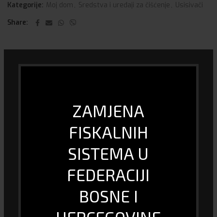
Kategorije:
Moj dom
,
Sredstva i uređaji za čišćenje
,
Usisivači
Share
DODATNE INFORMACIJE
Vrsta
Ostalo
ZAMJENA
Usisna snaga (W)
120
FISKALNIH
Snaga motora (W)
120
SISTEMA U
FEDERACIJI
Model
Xiaomi Mi
BOSNE I
DOSTAVA I PLAĆANJE