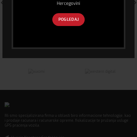
Hercegovini
POGLEDAJ
Auto Kamera Dash Cam Xiaomi
Bluetooth Audio Reciever
Mi 70 Mai Pro D02
Transmiter FM Reciever
180.00
KM
22.00
KM
Mi smo specijalizirana firma u oblasti biro informacione tehnologije, kao
i prodaje računara i računarske opreme, fiskalizacije te pružanja usluge
GPS praćenja vozila.