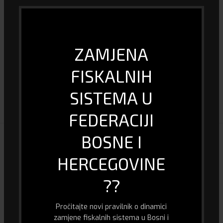
Blokada motora
DA
Univerzalni
DA
ZAMJENA
Pejdžer
DA
FISKALNIH
SISTEMA U
DOSTAVA I PLAĆANJE
FEDERACIJI
BOSNE I
POVEZANI PROIZVODI
HERCEGOVINE
??
Pročitajte novi pravilnik o dinamici
zamjene fiskalnih sistema u Bosni i