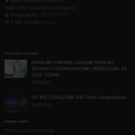
Husein Kapetana Gradaščevića,
74260 Jelah - Tešanj, Bosna i Hercegovina
Kontakt telefon:
+387 32 667 300
E-mail:
abitec@bih.net.ba
POSLJEDNJE SA BLOGA
PRAVILNIK O DINAMICI ZAMJENE FISKALNIH
SISTEMA U FEDERACIJI BOSNE I HERCEGOVINE ZA
2022. GODINU
31/01/2022
34” AOC CU34G2X/BK QHD 144Hz Cuved Display
10/05/2021
KORISNI LINKOVI
Pravila i uslovi korištenja