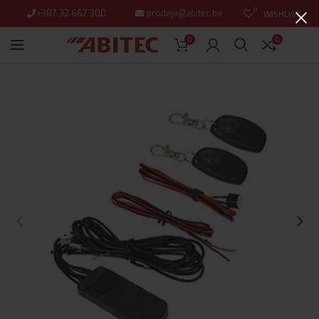
0
+387 32 667 300
prodaja@abitec.ba
WISHLIST
0
0