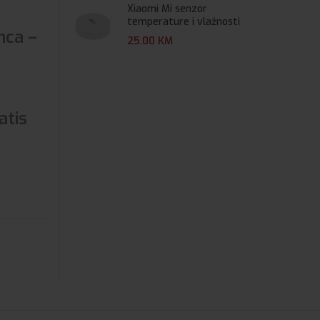
Xiaomi Mi senzor
temperature i vlažnosti
nca –
25.00
KM
atis