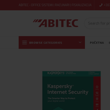
ABITEC - OFFICE SISTEMI | RAČUNARI | FISKALIZACIJA
+38
BROWSE CATEGORIES
POČETNA