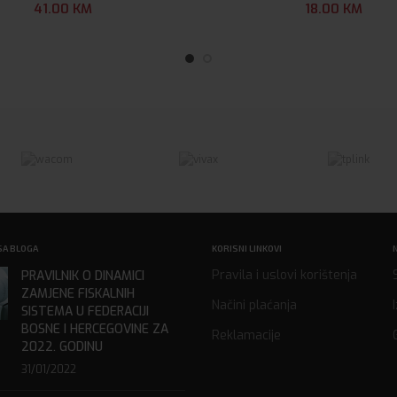
41.00
KM
18.00
KM
SA BLOGA
KORISNI LINKOVI
Pravila i uslovi korištenja
PRAVILNIK O DINAMICI
ZAMJENE FISKALNIH
Načini plaćanja
SISTEMA U FEDERACIJI
BOSNE I HERCEGOVINE ZA
Reklamacije
2022. GODINU
31/01/2022