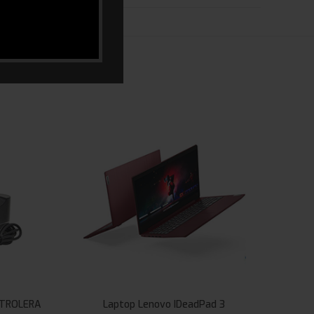
NTROLERA
Laptop Lenovo IDeadPad 3
Gamin