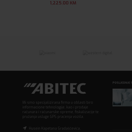
1,225.00
KM
POSLJEDNJE 
Mi smo specijalizirana firma u oblasti biro
informacione tehnologije, kao i prodaje
računara i računarske opreme, fiskalizacije te
pružanja usluge GPS praćenja vozila.
Husein Kapetana Gradaščevića,