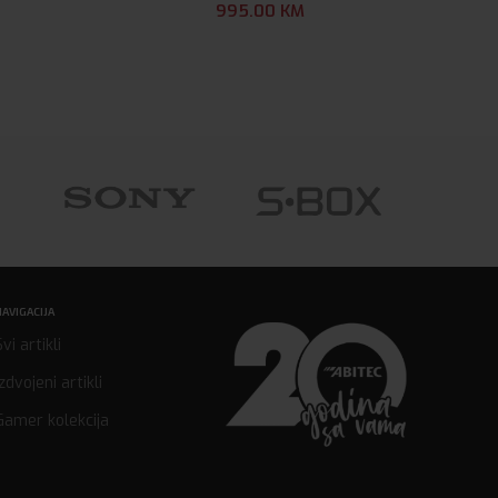
995.00
KM
NAVIGACIJA
Svi artikli
Izdvojeni artikli
Gamer kolekcija