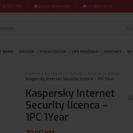
7 32 667 300
prodaja@abitec.ba
info@abitec.ba
SEL
O NAMA
USLUGE
FISKALIZACIJA
GPS PRAĆENJE
KONTAKT
BL
Početna
Kompjuteri
Softver
Aplikativni softver
Kaspersky Internet Security licenca – 1PC 1Year
Kaspersky Internet
Security licenca –
1PC 1Year
70.00
KM