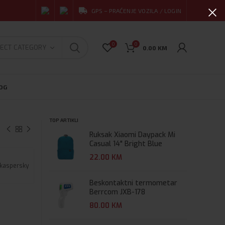
GPS – PRAĆENJE VOZILA / LOGIN
0
0
ECT CATEGORY
0.00
KM
OG
TOP ARTIKLI
Ruksak Xiaomi Daypack Mi
Casual 14" Bright Blue
22.00
KM
Beskontaktni termometar
Berrcom JXB-178
80.00
KM