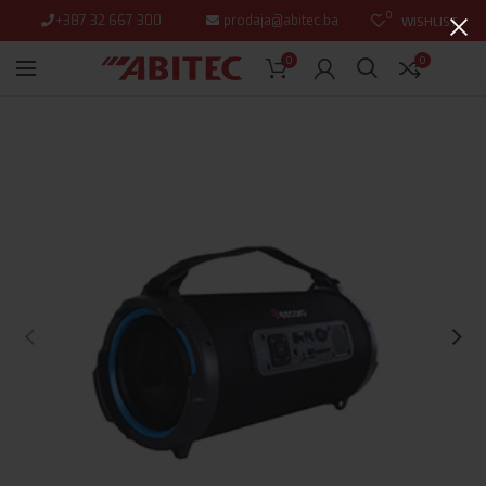
0
+387 32 667 300
prodaja@abitec.ba
WISHLIST
0
0