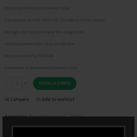
Izlazne perfektne performanse zvuka
S podrskom za USB i Micro SD, FM radio 6,3,5 mm stereo
analogni ulaz za povezivanje bilo kojeg zvuka
sa funkcijom karaoke ,1 ulaz za mikrofon
litij punjiva baterija 1500mAh
dizajnirana za prenosivost pomocu rucke.
DODAJ U KORPU
Compare
Add to wishlist
Kategorije:
Bluetooth zvučnici
,
Tehnika
Share