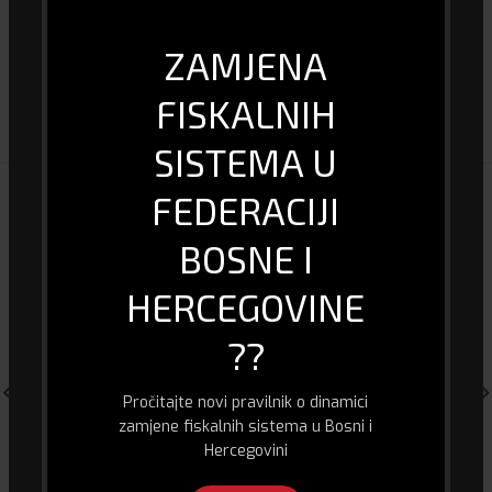
ZAMJENA
DOSTAVA I PLAĆANJE
FISKALNIH
SISTEMA U
FEDERACIJI
POVEZANI PROIZVODI
BOSNE I
HERCEGOVINE
??
Pročitajte novi pravilnik o dinamici
zamjene fiskalnih sistema u Bosni i
Hercegovini
HDMI Splitter Hytech HY-LU4 4
Xiaomi Mi Smart Portabilni