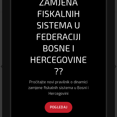
ZAMJENA
FISKALNIH
POVEZANI PROIZVODI
SISTEMA U
FEDERACIJI
BOSNE I
HERCEGOVINE
??
Pročitajte novi pravilnik o dinamici
zamjene fiskalnih sistema u Bosni i
GRAFIČKA KARTICA BIOSTAR
Zvučnik X-trike SK-600
Hercegovini
GT610-2GB
46.00
KM
160.00
KM
POGLEDAJ