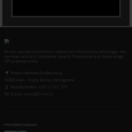
Mi smo specijalizirana firma u oblasti biro informacione tehnologije, kao
i prodaje računara i računarske opreme, fiskalizacije te pružanja usluge
GPS praćenja vozila.
Husein Kapetana Gradaščevića,
74260 Jelah - Tešanj, Bosna i Hercegovina
Kontakt telefon:
+387 32 667 300
E-mail:
abitec@bih.net.ba
POSLJEDNJE SA BLOGA