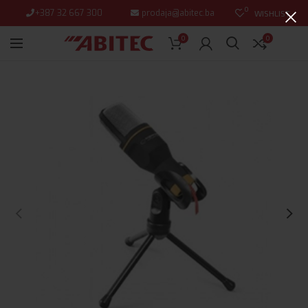
0
+387 32 667 300
prodaja@abitec.ba
WISHLIST
0
0