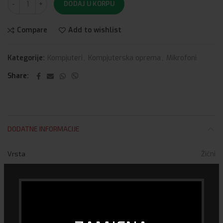
DODAJ U KORPU
Compare
Add to wishlist
Kategorije:
Kompjuteri
,
Kompjuterska oprema
,
Mikrofoni
Share
DODATNE INFORMACIJE
Vrsta
Žični
Stoni
DA
DOSTAVA I PLAĆANJE