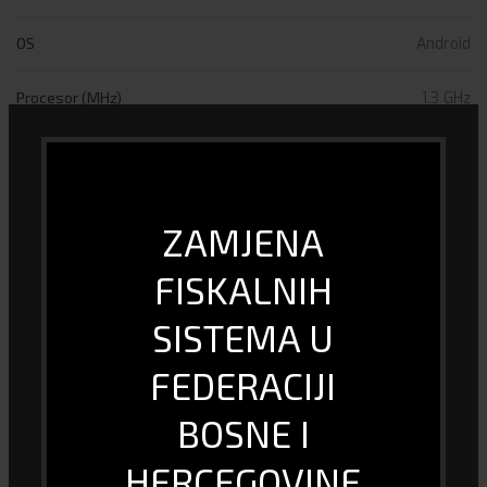
OS
Android
Procesor (MHz)
1.3 GHz
Veličina ekrana (inch)
5.5
Fabrička kutija (pakovanje)
DA
ZAMJENA
Broj jezgri procesora
4
FISKALNIH
Garancija
godina
SISTEMA U
Punjač
DA
FEDERACIJI
BOSNE I
DOSTAVA I PLAĆANJE
HERCEGOVINE