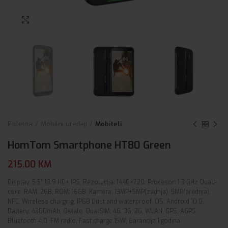
Click to enlarge
Početna
Mobilni uređaji
Mobiteli
HomTom Smartphone HT80 Green
215.00
KM
Display: 5.5” 18:9 HD+ IPS, Rezolucija: 1440×720, Procesor: 1.3 GHz Quad-
core, RAM: 2GB, ROM: 16GB, Kamera: 13MP+5MP(zadnja), 5MP(prednja),
NFC, Wireless charging, IP68 Dust and waterproof, OS: Android 10.0,
Battery: 4300mAh, Ostalo: DualSIM, 4G, 3G, 2G, WLAN, GPS, AGPS,
Bluetooth 4.0, FM radio, Fast charge 15W, Garancija 1 godina.