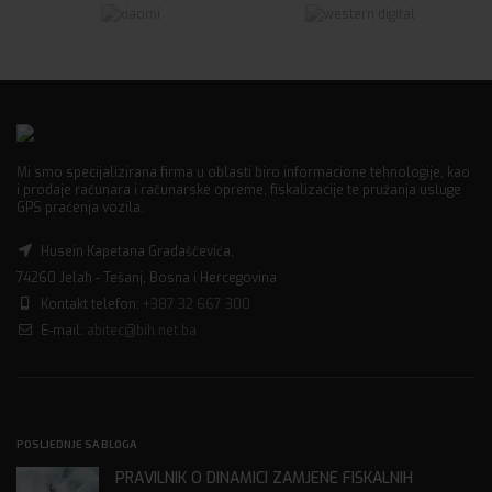
Mi smo specijalizirana firma u oblasti biro informacione tehnologije, kao
i prodaje računara i računarske opreme, fiskalizacije te pružanja usluge
GPS praćenja vozila.
Husein Kapetana Gradaščevića,
74260 Jelah - Tešanj, Bosna i Hercegovina
Kontakt telefon:
+387 32 667 300
E-mail:
abitec@bih.net.ba
POSLJEDNJE SA BLOGA
PRAVILNIK O DINAMICI ZAMJENE FISKALNIH