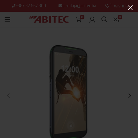
0
+387 32 667 300
prodaja@abitec.ba
WISHLIST
0
0