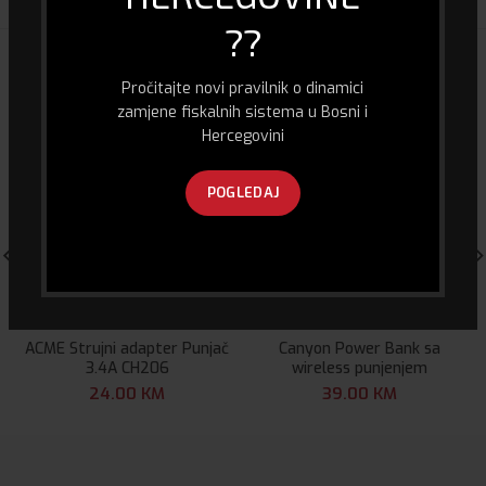
??
POVEZANI PROIZVODI
Pročitajte novi pravilnik o dinamici
zamjene fiskalnih sistema u Bosni i
Hercegovini
POGLEDAJ
ACME Strujni adapter Punjač
Canyon Power Bank sa
3.4A CH206
wireless punjenjem
24.00
KM
39.00
KM