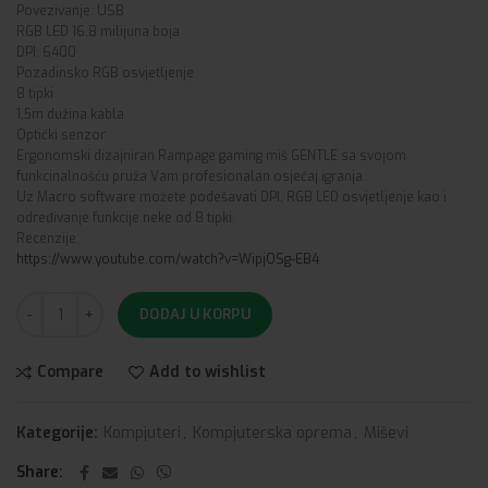
Povezivanje: USB
RGB LED 16.8 milijuna boja
DPI: 6400
Pozadinsko RGB osvjetljenje
8 tipki
1,5m dužina kabla
Optički senzor
Ergonomski dizajniran Rampage gaming miš GENTLE sa svojom
funkcinalnošću pruža Vam profesionalan osjećaj igranja.
Uz Macro software možete podešavati DPI, RGB LED osvjetljenje kao i
određivanje funkcije neke od 8 tipki.
Recenzije:
https://www.youtube.com/watch?v=WipjOSg-EB4
DODAJ U KORPU
Compare
Add to wishlist
Kategorije:
Kompjuteri
,
Kompjuterska oprema
,
Miševi
Share