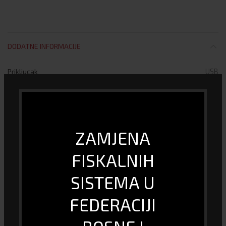
DODATNE INFORMACIJE
Prikljucak
USB
Model
Gaming Miš –
Dužina kabla (m)
2
ZAMJENA
Gaming
DA
FISKALNIH
Garancija (mjeseci)
12
SISTEMA U
DPI
6400
FEDERACIJI
Dodatne tipke
DA