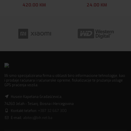
420.00
KM
24.00
KM
Mi smo specijalizirana firma u oblasti biro informacione tehnologije, kao
i prodaje računara i računarske opreme, fiskalizacije te pružanja usluge
GPS praćenja vozila.
Husein Kapetana Gradaščevića,
74260 Jelah - Tešanj, Bosna i Hercegovina
Kontakt telefon:
+387 32 667 300
E-mail:
abitec@bih.net.ba