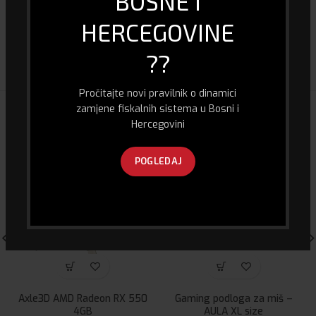
BOSNE I
HERCEGOVINE
DOSTAVA I PLAĆANJE
??
Pročitajte novi pravilnik o dinamici
zamjene fiskalnih sistema u Bosni i
POVEZANI PROIZVODI
Hercegovini
POGLEDAJ
Axle3D AMD Radeon RX 550
Gaming podloga za miš –
4GB
AULA XL size