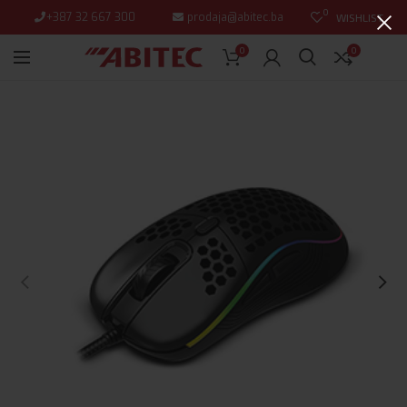
0
+387 32 667 300
prodaja@abitec.ba
WISHLIST
0
0