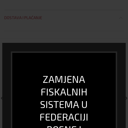
DOSTAVA I PLAĆANJE
POVEZANI PROIZVODI
ZAMJENA
FISKALNIH
SISTEMA U
FEDERACIJI
Gaming Tastatura – ReDragon
Tastatura GG-K65 Good
Karura2 K502