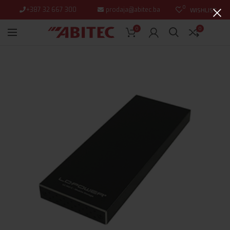
0
+387 32 667 300
prodaja@abitec.ba
WISHLIST
0
0