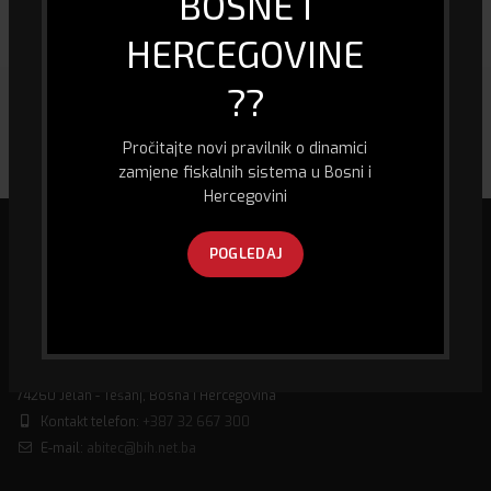
BOSNE I
65.00
KM
60.00
KM
HERCEGOVINE
??
Pročitajte novi pravilnik o dinamici
zamjene fiskalnih sistema u Bosni i
Hercegovini
POGLEDAJ
Mi smo specijalizirana firma u oblasti biro informacione tehnologije, kao
i prodaje računara i računarske opreme, fiskalizacije te pružanja usluge
GPS praćenja vozila.
Husein Kapetana Gradaščevića,
74260 Jelah - Tešanj, Bosna i Hercegovina
Kontakt telefon:
+387 32 667 300
E-mail:
abitec@bih.net.ba