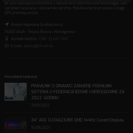
Mi smo specijalizirana firma u oblasti biro informacione tehnologije, kao
i prodaje računara i računarske opreme, fiskalizacije te pružanja usluge
GPS praćenja vozila.
Husein Kapetana Gradaščevića,
74260 Jelah - Tešanj, Bosna i Hercegovina
Kontakt telefon:
+387 32 667 300
E-mail:
abitec@bih.net.ba
POSLJEDNJE SA BLOGA
PRAVILNIK O DINAMICI ZAMJENE FISKALNIH
SISTEMA U FEDERACIJI BOSNE I HERCEGOVINE ZA
2022. GODINU
31/01/2022
34” AOC CU34G2X/BK QHD 144Hz Cuved Display
10/05/2021