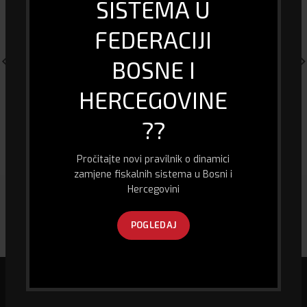
SISTEMA U
FEDERACIJI
BOSNE I
HERCEGOVINE
Stropni nosač za projektor
STALAK ZA PUNJENJE PS4
??
SBOX PM-18
KONTROLERA
30.00
KM
18.00
KM
Pročitajte novi pravilnik o dinamici
zamjene fiskalnih sistema u Bosni i
Hercegovini
POGLEDAJ