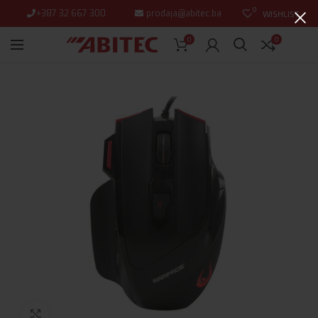
0
+387 32 667 300
prodaja@abitec.ba
WISHLIST
0
0
Click to enlarge