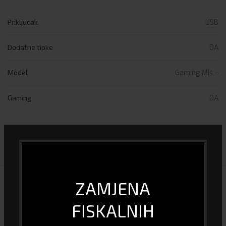
Prikljucak
USB
Dodatne tipke
DA
Model
Gaming Miš –
Gaming
DA
DOSTAVA I PLAĆANJE
ZAMJENA
POVEZANI PROIZVODI
FISKALNIH