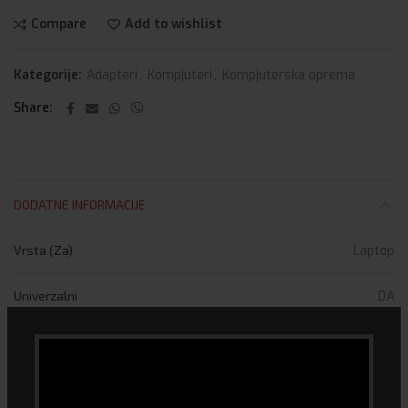
Compare
Add to wishlist
Kategorije:
Adapteri
,
Kompjuteri
,
Kompjuterska oprema
Share
DODATNE INFORMACIJE
Vrsta (Za)
Laptop
Univerzalni
DA
Model
Univerzalni