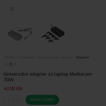
Click to enlarge
Početna
Kompjuteri
Kompjuterska oprema
Adapteri
Univerzalni adapter za laptop Mediacom
70W
42.00
KM
DODAJ U KORPU