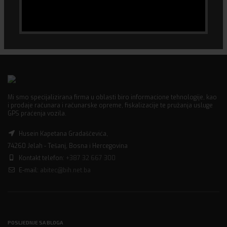
Mi smo specijalizirana firma u oblasti biro informacione tehnologije, kao
i prodaje računara i računarske opreme, fiskalizacije te pružanja usluge
GPS praćenja vozila.
Husein Kapetana Gradaščevića,
74260 Jelah - Tešanj, Bosna i Hercegovina
Kontakt telefon:
+387 32 667 300
E-mail:
abitec@bih.net.ba
POSLJEDNJE SA BLOGA