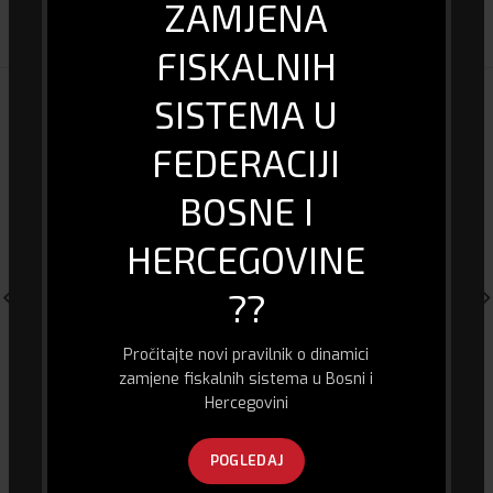
ZAMJENA
DOSTAVA I PLAĆANJE
FISKALNIH
SISTEMA U
POVEZANI PROIZVODI
FEDERACIJI
BOSNE I
HERCEGOVINE
??
Pročitajte novi pravilnik o dinamici
zamjene fiskalnih sistema u Bosni i
Gaming Miš Kingston HyperX
Profesionalni mikrofon za PC
Hercegovini
Pulsefire Raid
– Speedlink Volity Ready
133.00
KM
179.00
KM
POGLEDAJ