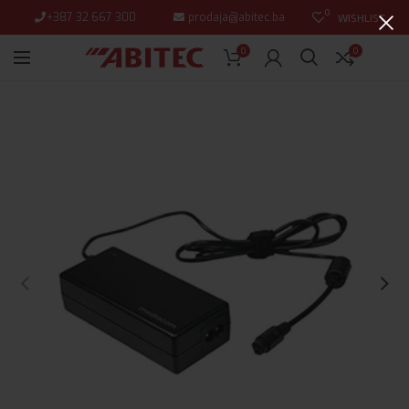
0
+387 32 667 300
prodaja@abitec.ba
WISHLIST
0
0