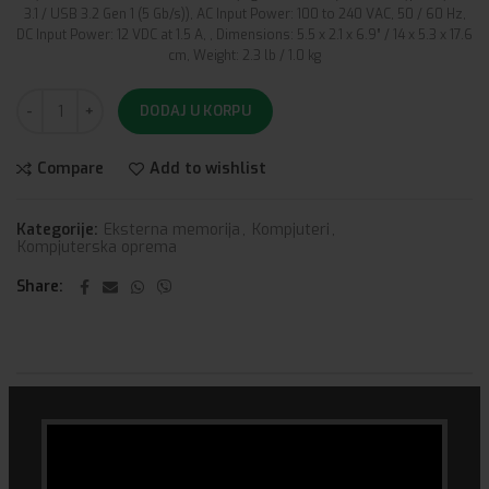
3.1 / USB 3.2 Gen 1 (5 Gb/s)), AC Input Power: 100 to 240 VAC, 50 / 60 Hz,
DC Input Power: 12 VDC at 1.5 A, , Dimensions: 5.5 x 2.1 x 6.9” / 14 x 5.3 x 17.6
cm, Weight: 2.3 lb / 1.0 kg
DODAJ U KORPU
Compare
Add to wishlist
Kategorije:
Eksterna memorija
,
Kompjuteri
,
Kompjuterska oprema
Share
DODATNE INFORMACIJE
Vrsta
Eksterna memorija