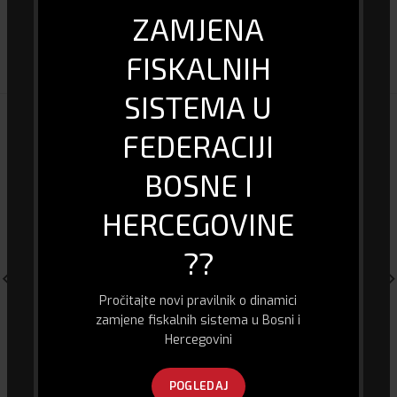
ZAMJENA
DOSTAVA I PLAĆANJE
FISKALNIH
SISTEMA U
POVEZANI PROIZVODI
FEDERACIJI
BOSNE I
HERCEGOVINE
??
Pročitajte novi pravilnik o dinamici
zamjene fiskalnih sistema u Bosni i
Hercegovini
Konverter za gaming konzole
Dekstop Switch TP-Link TL-
XBox One / PS4 / PS3
SG1005D
POGLEDAJ
50.00
KM
39.00
KM