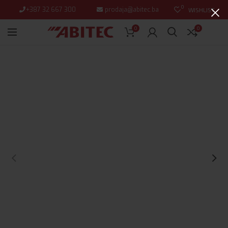
0
+387 32 667 300
prodaja@abitec.ba
WISHLIST
0
0