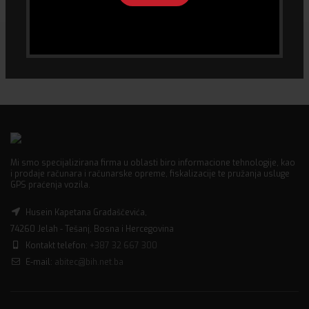
Mi smo specijalizirana firma u oblasti biro informacione tehnologije, kao
i prodaje računara i računarske opreme, fiskalizacije te pružanja usluge
GPS praćenja vozila.
Husein Kapetana Gradaščevića,
74260 Jelah - Tešanj, Bosna i Hercegovina
Kontakt telefon:
+387 32 667 300
E-mail:
abitec@bih.net.ba