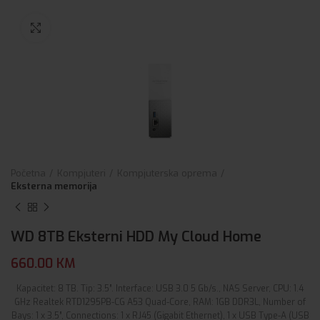
Click to enlarge
Početna
Kompjuteri
Kompjuterska oprema
Eksterna memorija
WD 8TB Eksterni HDD My Cloud Home
660.00
KM
Kapacitet: 8 TB. Tip: 3.5”. Interface: USB 3.0 5 Gb/s., NAS Server, CPU: 1.4
GHz Realtek RTD1295PB-CG A53 Quad-Core, RAM: 1GB DDR3L, Number of
Bays: 1 x 3.5”, Connections: 1 x RJ45 (Gigabit Ethernet), 1 x USB Type-A (USB