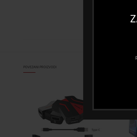
Model
Z
Dodatne tipke
POVEZANI PROIZVODI