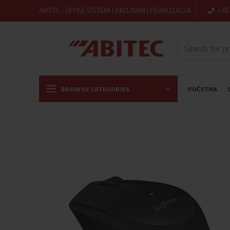
ABITEC - OFFICE SISTEMI | RAČUNARI | FISKALIZACIJA
+38
BROWSE CATEGORIES
POČETNA