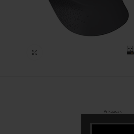
Click to enlarge
Prikljucak
Garancija (mjese