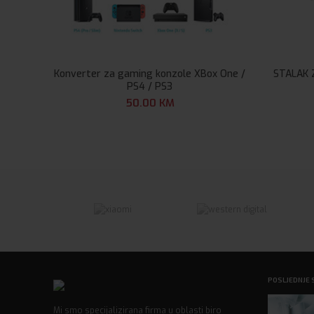
Konverter za gaming konzole XBox One /
STALAK 
PS4 / PS3
50.00
KM
POSLJEDNJE 
Mi smo specijalizirana firma u oblasti biro