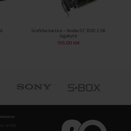
od
Grafička kartica – Nvidia GT 1030 2 GB
Dek
Gigabyte
195.00
KM
NAVIGACIJA
Svi artikli