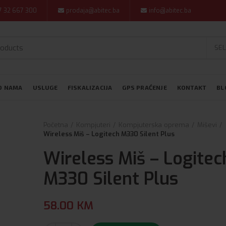
7 32 667 300
prodaja@abitec.ba
info@abitec.ba
SEL
O NAMA
USLUGE
FISKALIZACIJA
GPS PRAĆENJE
KONTAKT
BL
Početna
Kompjuteri
Kompjuterska oprema
Miševi
Wireless Miš – Logitech M330 Silent Plus
Wireless Miš – Logitec
M330 Silent Plus
58.00
KM