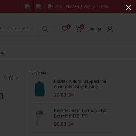
GPS – PRAĆENJE VOZILA / LOGIN
0
0
ECT CATEGORY
0.00
KM
OG
TOP ARTIKLI
Ruksak Xiaomi Daypack Mi
Casual 14" Bright Blue
h
22.00
KM
Beskontaktni termometar
Berrcom JXB-178
80.00
KM