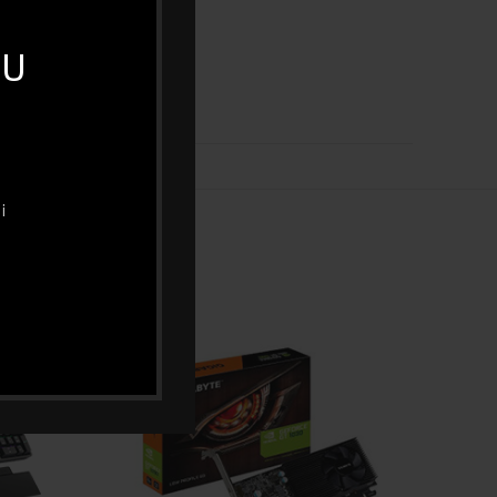
Wireless Miš
 U
DA
i