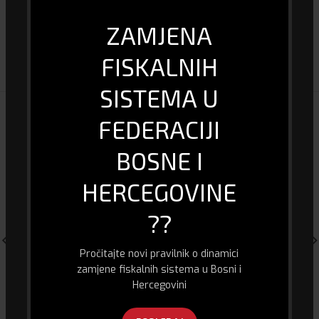
ZAMJENA
DOSTAVA I PLAĆANJE
FISKALNIH
SISTEMA U
POVEZANI PROIZVODI
FEDERACIJI
BOSNE I
HERCEGOVINE
??
Pročitajte novi pravilnik o dinamici
zamjene fiskalnih sistema u Bosni i
Hercegovini
HIK Vision 7-inch Video Door
Xiaomi Mi Pametna Nocna
Phone Interfon
lampa Bedside Lamp 2