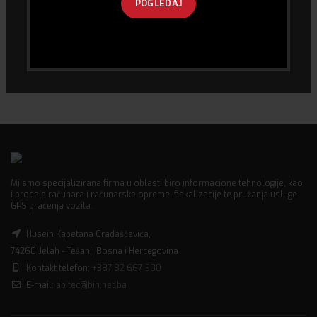
POGLEDAJ
350.00
KM
85.00
KM
Mi smo specijalizirana firma u oblasti biro informacione tehnologije, kao
i prodaje računara i računarske opreme, fiskalizacije te pružanja usluge
GPS praćenja vozila.
Husein Kapetana Gradaščevića,
74260 Jelah - Tešanj, Bosna i Hercegovina
Kontakt telefon:
+387 32 667 300
E-mail:
abitec@bih.net.ba