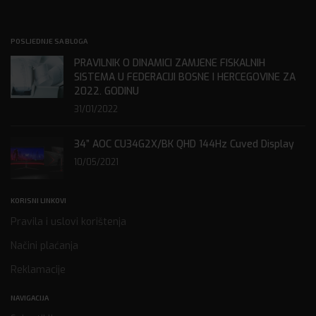
POSLJEDNJE SA BLOGA
PRAVILNIK O DINAMICI ZAMJENE FISKALNIH
SISTEMA U FEDERACIJI BOSNE I HERCEGOVINE ZA
2022. GODINU
31/01/2022
34” AOC CU34G2X/BK QHD 144Hz Cuved Display
10/05/2021
KORISNI LINKOVI
Pravila i uslovi korištenja
Načini plaćanja
Reklamacije
NAVIGACIJA