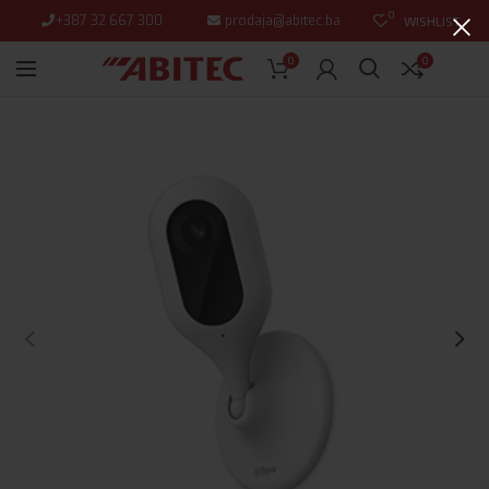
0
+387 32 667 300
prodaja@abitec.ba
WISHLIST
0
0