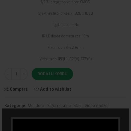
1/2.7” progressive scan CMOS
Efektivni broj piksela 1920 x 1080
Digitalni zum 8x
IR LE diode dometa cca. 10m
Fiksni objektiv 2.8mm
Vidni ugao 115°(H), 62°(V), 137°(D)
DODAJ U KORPU
Compare
Add to wishlist
Kategorije:
Moj dom
,
Sigurnosni uređaji
,
Video nadzor
Share