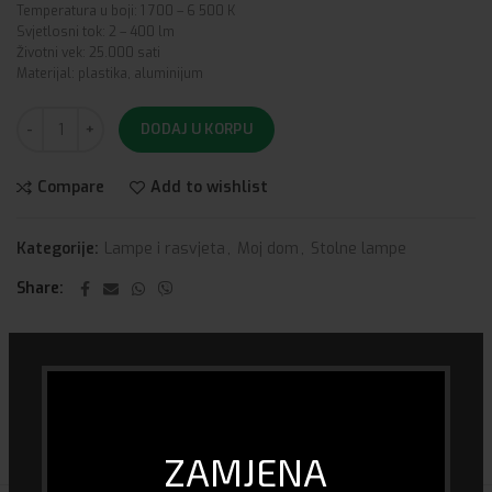
Temperatura u boji: 1 700 – 6 500 K
Svjetlosni tok: 2 – 400 lm
Životni vek: 25.000 sati
Materijal: plastika, aluminijum
DODAJ U KORPU
Compare
Add to wishlist
Kategorije:
Lampe i rasvjeta
,
Moj dom
,
Stolne lampe
Share
DOSTAVA I PLAĆANJE
ZAMJENA