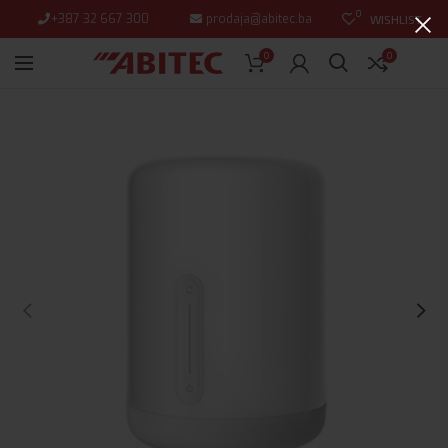
0
+387 32 667 300
prodaja@abitec.ba
WISHLIST
0
0