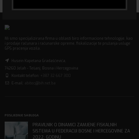
Mi smo specijalizirana firma u oblasti biro informacione tehnologije, kao
i prodaje računara i računarske opreme, fiskalizacije te pružanja usluge
GPS praćenja vozila.
Husein Kapetana Gradaščevića,
74260 Jelah - Tešanj, Bosna i Hercegovina
Kontakt telefon:
+387 32 667 300
E-mail:
abitec@bih.net.ba
POSLJEDNJE SA BLOGA
PRAVILNIK O DINAMICI ZAMJENE FISKALNIH
SISTEMA U FEDERACIJI BOSNE I HERCEGOVINE ZA
2022. GODINU