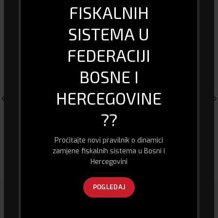
FISKALNIH
POVEZANI PROIZVODI
SISTEMA U
FEDERACIJI
BOSNE I
HERCEGOVINE
??
Pročitajte novi pravilnik o dinamici
ACME Doorbell Camera SH5210
Xiaomi Mi Usisivač Vacuum
Wifi 720p
Cleaner Light
zamjene fiskalnih sistema u Bosni i
185.00
KM
222.00
KM
Hercegovini
POGLEDAJ