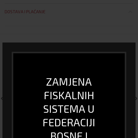
DOSTAVA I PLAĆANJE
POVEZANI PROIZVODI
ZAMJENA
FISKALNIH
SISTEMA U
FEDERACIJI
Aluminijski stativ za kameru
ACME HD sports – action
sa torbom Addison ATR-118
camera VR301 (UltraHD, WiFi)
BOSNE I
29.00
KM
148.00
KM