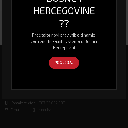
HERCEGOVINE
??
Pročitajte novi pravilnik o dinamici
zamjene fiskalnih sistema u Bosni i
Hercegovini
POGLEDAJ
Mi smo specijalizirana firma u oblasti biro informacione tehnologije, kao
i prodaje računara i računarske opreme, fiskalizacije te pružanja usluge
GPS praćenja vozila.
Husein Kapetana Gradaščevića,
74260 Jelah - Tešanj, Bosna i Hercegovina
Kontakt telefon:
+387 32 667 300
E-mail:
abitec@bih.net.ba