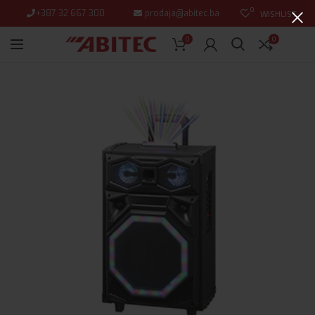
0
+387 32 667 300
prodaja@abitec.ba
WISHLIST
0
0